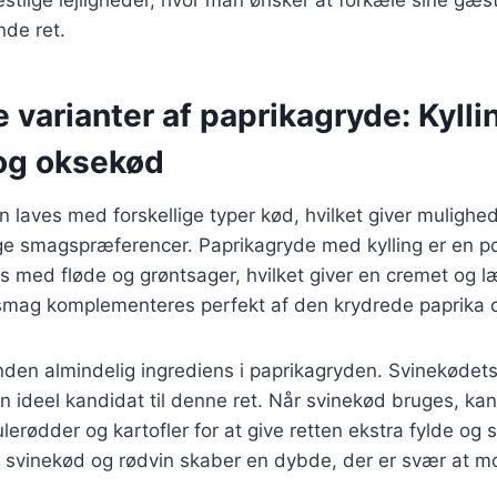
de ret.
e varianter af paprikagryde: Kylli
og oksekød
 laves med forskellige typer kød, hvilket giver mulighed 
llige smagspræferencer. Paprikagryde med kylling er en p
es med fløde og grøntsager, hvilket giver en cremet og l
 smag komplementeres perfekt af den krydrede paprika 
den almindelig ingrediens i paprikagryden. Svinekødets
en ideel kandidat til denne ret. Når svinekød bruges, kan
lerødder og kartofler for at give retten ekstra fylde og
 svinekød og rødvin skaber en dybde, der er svær at m