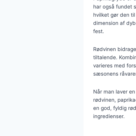
har også fundet s
hvilket gør den t
dimension af dybd
fest.
Rødvinen bidrager
tiltalende. Kombi
varieres med forsk
sæsonens råvarer
Når man laver en 
rødvinen, paprika
en god, fyldig rø
ingredienser.