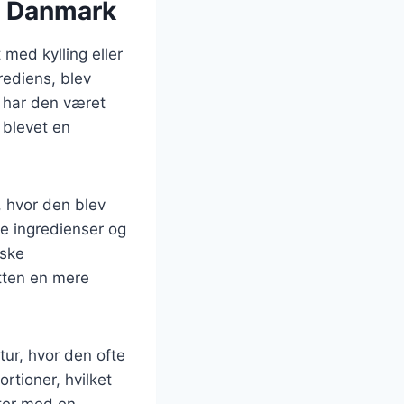
il Danmark
 med kylling eller
rediens, blev
a har den været
 blevet en
, hvor den blev
e ingredienser og
nske
etten en mere
ur, hvor den ofte
rtioner, hvilket
ster med en