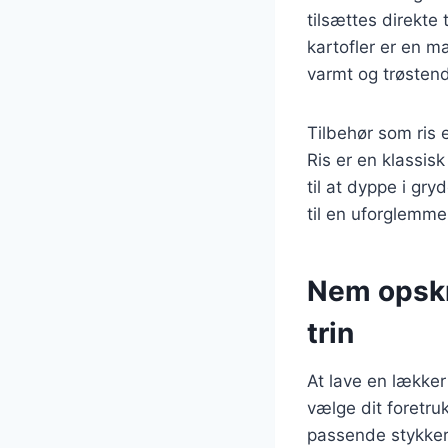
tilsættes direkte
kartofler er en m
varmt og trøsten
Tilbehør som ris e
Ris er en klassi
til at dyppe i gr
til en uforglemme
Nem opskri
trin
At lave en lække
vælge dit foretru
passende stykker 