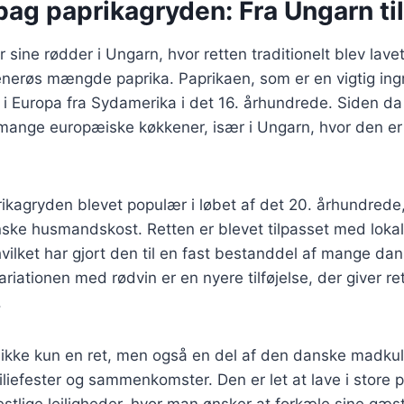
bag paprikagryden: Fra Ungarn t
sine rødder i Ungarn, hvor retten traditionelt blev lavet
nerøs mængde paprika. Paprikaen, som er en vigtig ing
t i Europa fra Sydamerika i det 16. århundrede. Siden d
 mange europæiske køkkener, især i Ungarn, hvor den er
ikagryden blevet populær i løbet af det 20. århundrede
ske husmandskost. Retten er blevet tilpasset med lokal
vilket har gjort den til en fast bestanddel af mange da
iationen med rødvin er en nyere tilføjelse, der giver r
.
ikke kun en ret, men også en del af den danske madkult
liefester og sammenkomster. Den er let at lave i store po
 festlige lejligheder, hvor man ønsker at forkæle sine gæ