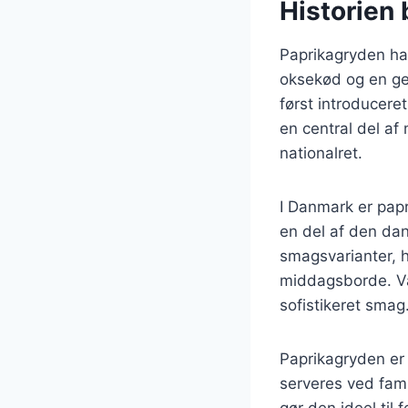
Historien 
Paprikagryden har 
oksekød og en ge
først introducere
en central del af
nationalret.
I Danmark er papr
en del af den dan
smagsvarianter, h
middagsborde. Var
sofistikeret smag
Paprikagryden er 
serveres ved fami
gør den ideel til