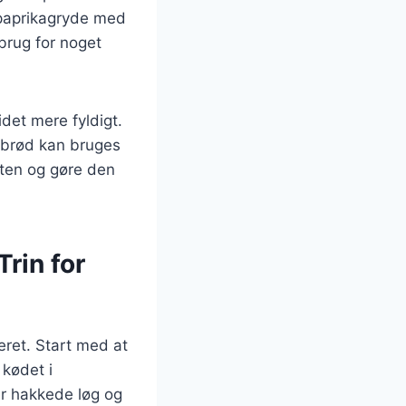
 paprikagryde med
 brug for noget
idet mere fyldigt.
 brød kan bruges
tten og gøre den
rin for
ret. Start med at
 kødet i
er hakkede løg og