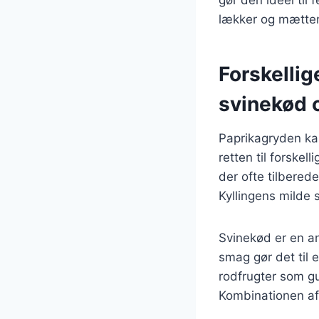
lækker og mætten
Forskellig
svinekød 
Paprikagryden kan
retten til forske
der ofte tilbered
Kyllingens milde
Svinekød er en an
smag gør det til 
rodfrugter som gu
Kombinationen af