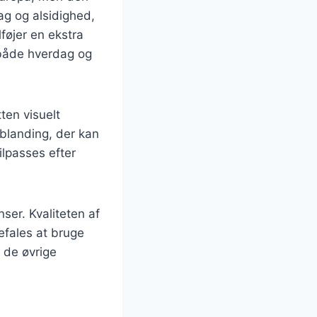
ag og alsidighed,
lføjer en ekstra
l både hverdag og
ten visuelt
 blanding, der kan
ilpasses efter
ser. Kvaliteten af
efales at bruge
 de øvrige