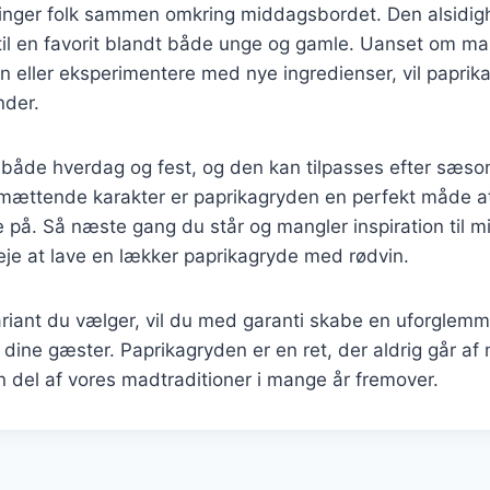
ringer folk sammen omkring middagsbordet. Den alsidig
 til en favorit blandt både unge og gamle. Uanset om ma
on eller eksperimentere med nye ingredienser, vil paprik
nder.
il både hverdag og fest, og den kan tilpasses efter sæs
 mættende karakter er paprikagryden en perfekt måde at
 på. Så næste gang du står og mangler inspiration til 
eje at lave en lækker paprikagryde med rødvin.
riant du vælger, vil du med garanti skabe en uforglemm
af dine gæster. Paprikagryden er en ret, der aldrig går a
en del af vores madtraditioner i mange år fremover.