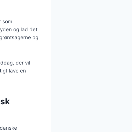
er som
ryden og lad det
 grøntsagerne og
ddag, der vil
igt lave en
nsk
 danske