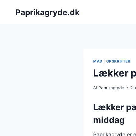
Fortsæt
Paprikagryde.dk
til
indhold
MAD
|
OPSKRIFTER
Lækker p
Af
Paprikagryde
2.
Lækker pap
middag
Paprikagryde er e