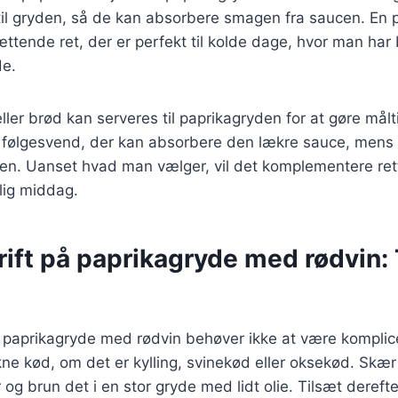
 til gryden, så de kan absorbere smagen fra saucen. En
ættende ret, der er perfekt til kolde dage, hvor man har
de.
ller brød kan serveres til paprikagryden for at gøre målt
sk følgesvend, der kan absorbere den lækre sauce, mens
yden. Uanset hvad man vælger, vil det komplementere re
lig middag.
ft på paprikagryde med rødvin: T
r paprikagryde med rødvin behøver ikke at være komplice
kne kød, om det er kylling, svinekød eller oksekød. Skær
og brun det i en stor gryde med lidt olie. Tilsæt dereft