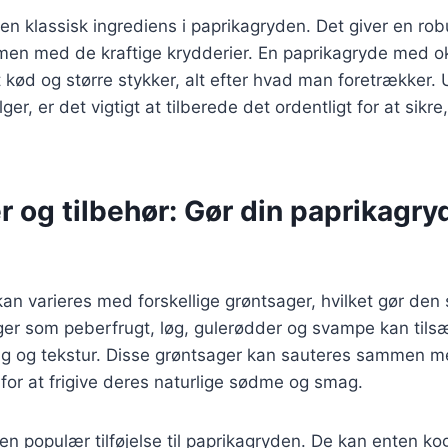
n klassisk ingrediens i paprikagryden. Det giver en ro
en med de kraftige krydderier. En paprikagryde med o
ød og større stykker, alt efter hvad man foretrækker. 
r, er det vigtigt at tilberede det ordentligt for at sikre,
 og tilbehør: Gør din paprikagry
an varieres med forskellige grøntsager, hvilket gør de
ger som peberfrugt, løg, gulerødder og svampe kan tilsæ
ag og tekstur. Disse grøntsager kan sauteres sammen me
 for at frigive deres naturlige sødme og smag.
 en populær tilføjelse til paprikagryden. De kan enten ko