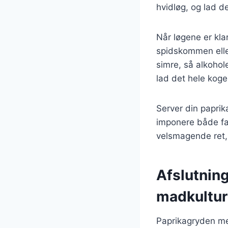
hvidløg, og lad de
Når løgene er kla
spidskommen eller
simre, så alkoho
lad det hele koge
Server din paprik
imponere både fa
velsmagende ret, d
Afslutnin
madkultur
Paprikagryden me