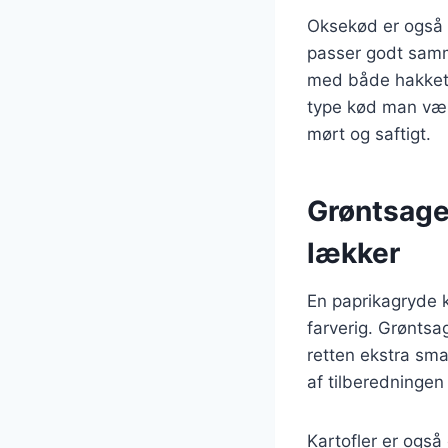
Oksekød er også e
passer godt samm
med både hakket k
type kød man vælge
mørt og saftigt.
Grøntsager
lækker
En paprikagryde k
farverig. Grøntsa
retten ekstra sm
af tilberedningen
Kartofler er også