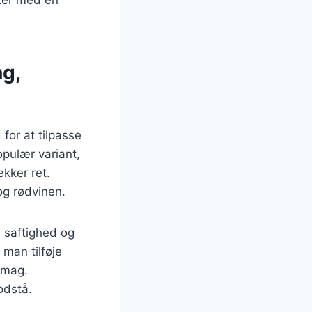
ng,
for at tilpasse
opulær variant,
ækker ret.
og rødvinen.
 saftighed og
 man tilføje
 smag.
odstå.