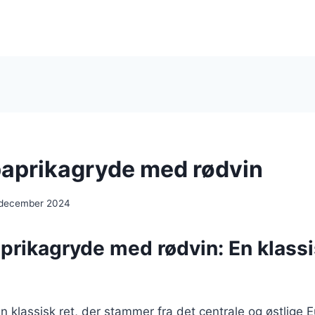
aprikagryde med rødvin
 december 2024
rikagryde med rødvin: En klassisk
n klassisk ret, der stammer fra det centrale og østlige