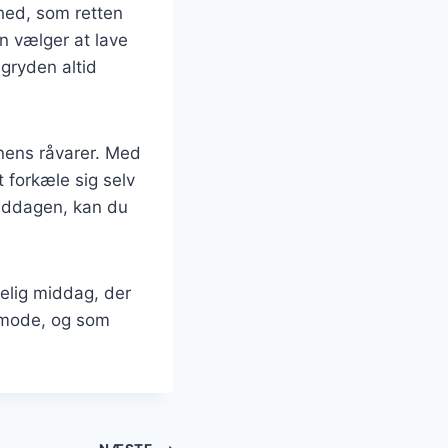
hed, som retten
n vælger at lave
agryden altid
onens råvarer. Med
 forkæle sig selv
middagen, kan du
elig middag, der
f mode, og som