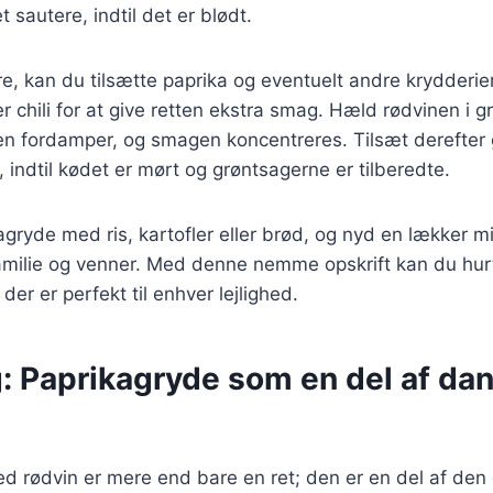
t sautere, indtil det er blødt.
re, kan du tilsætte paprika og eventuelt andre krydderi
 chili for at give retten ekstra smag. Hæld rødvinen i g
len fordamper, og smagen koncentreres. Tilsæt derefter
, indtil kødet er mørt og grøntsagerne er tilberedte.
agryde med ris, kartofler eller brød, og nyd en lækker mi
milie og venner. Med denne nemme opskrift kan du hurt
er er perfekt til enhver lejlighed.
g: Paprikagryde som en del af da
d rødvin er mere end bare en ret; den er en del af den