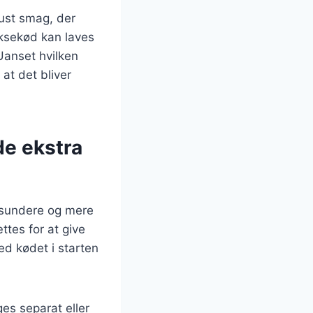
bust smag, der
ksekød kan laves
Uanset hvilken
 at det bliver
de ekstra
n sundere og mere
ttes for at give
d kødet i starten
ges separat eller