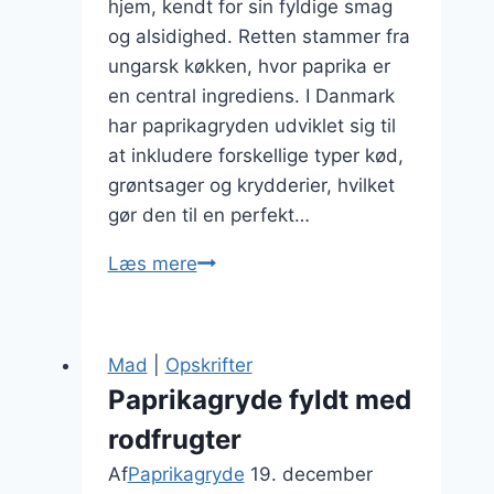
hjem, kendt for sin fyldige smag
og alsidighed. Retten stammer fra
ungarsk køkken, hvor paprika er
en central ingrediens. I Danmark
har paprikagryden udviklet sig til
at inkludere forskellige typer kød,
grøntsager og krydderier, hvilket
gør den til en perfekt…
Paprikagryde
Læs mere
mad
idéer
til
Mad
|
Opskrifter
hverdagsmad
Paprikagryde fyldt med
rodfrugter
Af
Paprikagryde
19. december