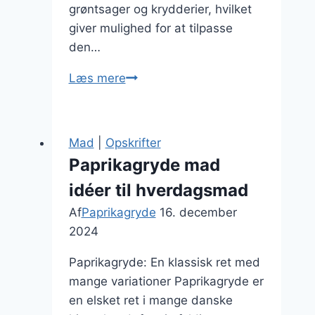
grøntsager og krydderier, hvilket
giver mulighed for at tilpasse
den…
Paprikagryde
Læs mere
med
paprika
og
Mad
|
Opskrifter
ris
Paprikagryde mad
idéer til hverdagsmad
Af
Paprikagryde
16. december
2024
Paprikagryde: En klassisk ret med
mange variationer Paprikagryde er
en elsket ret i mange danske