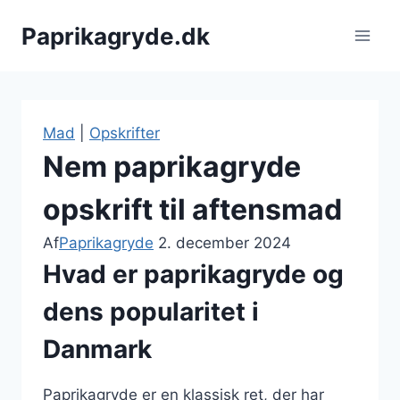
Fortsæt
Paprikagryde.dk
til
indhold
Mad
|
Opskrifter
Nem paprikagryde
opskrift til aftensmad
Af
Paprikagryde
2. december 2024
Hvad er paprikagryde og
dens popularitet i
Danmark
Paprikagryde er en klassisk ret, der har