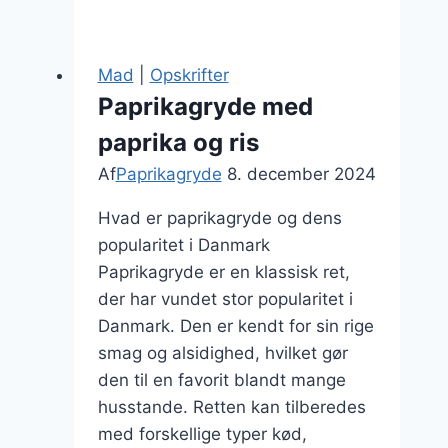
med
søde
kartofler:
Mad
|
Opskrifter
En
Paprikagryde med
sund
paprika og ris
og
lækker
Af
Paprikagryde
8. december 2024
variation
Hvad er paprikagryde og dens
popularitet i Danmark
Paprikagryde er en klassisk ret,
der har vundet stor popularitet i
Danmark. Den er kendt for sin rige
smag og alsidighed, hvilket gør
den til en favorit blandt mange
husstande. Retten kan tilberedes
med forskellige typer kød,