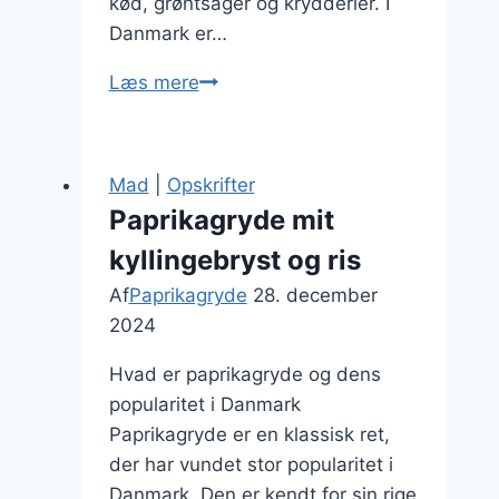
kød, grøntsager og krydderier. I
Danmark er…
Paprikagryde
Læs mere
opskrift
på
kyllingebryst
Mad
|
Opskrifter
og
Paprikagryde mit
ris
kyllingebryst og ris
Af
Paprikagryde
28. december
2024
Hvad er paprikagryde og dens
popularitet i Danmark
Paprikagryde er en klassisk ret,
der har vundet stor popularitet i
Danmark. Den er kendt for sin rige