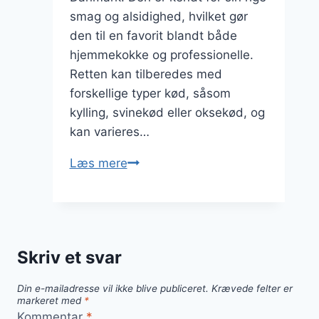
smag og alsidighed, hvilket gør
den til en favorit blandt både
hjemmekokke og professionelle.
Retten kan tilberedes med
forskellige typer kød, såsom
kylling, svinekød eller oksekød, og
kan varieres…
Paprikagryde
Læs mere
mit
kyllingebryst
og
ris
Skriv et svar
Din e-mailadresse vil ikke blive publiceret.
Krævede felter er
markeret med
*
Kommentar
*