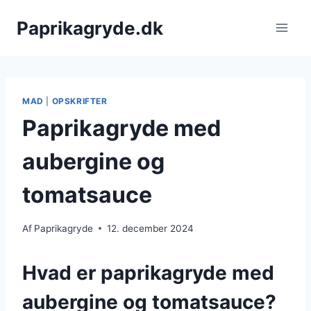
Fortsæt
Paprikagryde.dk
til
indhold
MAD
|
OPSKRIFTER
Paprikagryde med
aubergine og
tomatsauce
Af
Paprikagryde
12. december 2024
Hvad er paprikagryde med
aubergine og tomatsauce?