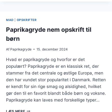
RIS:
EN
KOMPLET
MIDDAG
MAD
|
OPSKRIFTER
PÅ
ÉN
Paprikagryde nem opskrift til
PANDE
børn
Af
Paprikagryde
15. december 2024
Hvad er paprikagryde og hvorfor er det
populært? Paprikagryde er en klassisk ret, der
stammer fra det centrale og østlige Europa, men
den har vundet stor popularitet i Danmark. Retten
er kendt for sin rige smag og alsidighed, hvilket
gør den til en favorit blandt både børn og voksne.
Paprikagryde kan laves med forskellige typer…
PAPRIKAGRYDE
LÆS MERE