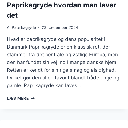
Paprikagryde hvordan man laver
det
Af
Paprikagryde
23. december 2024
Hvad er paprikagryde og dens popularitet i
Danmark Paprikagryde er en klassisk ret, der
stammer fra det centrale og østlige Europa, men
den har fundet sin vej ind i mange danske hjem.
Retten er kendt for sin rige smag og alsidighed,
hvilket gør den til en favorit blandt både unge og
gamle. Paprikagryde kan laves…
PAPRIKAGRYDE
LÆS MERE
HVORDAN
MAN
LAVER
DET