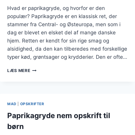
Hvad er paprikagryde, og hvorfor er den
populær? Paprikagryde er en klassisk ret, der
stammer fra Central- og Østeuropa, men som i
dag er blevet en elsket del af mange danske
hjem. Retten er kendt for sin rige smag og
alsidighed, da den kan tilberedes med forskellige
typer kød, grøntsager og krydderier. Den er ofte…
PAPRIKAGRYDE
LÆS MERE
MED
RIS:
EN
KOMPLET
MIDDAG
MAD
|
OPSKRIFTER
PÅ
ÉN
Paprikagryde nem opskrift til
PANDE
børn