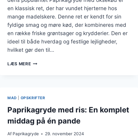
en klassisk ret, der har vundet hjerterne hos
mange madelskere. Denne ret er kendt for sin
fyldige smag og møre kød, der kombineres med
en række friske grøntsager og krydderier. Den er
ideel til både hverdag og festlige lejligheder,
hvilket gør den til…
PAPRIKAGRYDE
LÆS MERE
MED
OKSEKØD:
EN
FYLDIG
OG
MAD
|
OPSKRIFTER
SMAGFULD
RET
Paprikagryde med ris: En komplet
middag på én pande
Af
Paprikagryde
29. november 2024