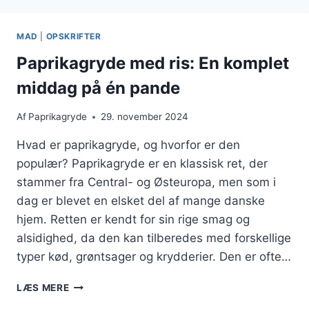
FYLDIG
OG
MAD
|
OPSKRIFTER
SMAGFULD
RET
Paprikagryde med ris: En komplet
middag på én pande
Af
Paprikagryde
29. november 2024
Hvad er paprikagryde, og hvorfor er den
populær? Paprikagryde er en klassisk ret, der
stammer fra Central- og Østeuropa, men som i
dag er blevet en elsket del af mange danske
hjem. Retten er kendt for sin rige smag og
alsidighed, da den kan tilberedes med forskellige
typer kød, grøntsager og krydderier. Den er ofte…
PAPRIKAGRYDE
LÆS MERE
MED