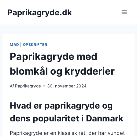
Fortsæt
Paprikagryde.dk
til
indhold
MAD
|
OPSKRIFTER
Paprikagryde med
blomkål og krydderier
Af
Paprikagryde
30. november 2024
Hvad er paprikagryde og
dens popularitet i Danmark
Paprikagryde er en klassisk ret, der har vundet