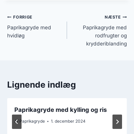
Indlægsnavigation
FORRIGE
NÆSTE
Paprikagryde med
Paprikagryde med
hvidløg
rodfrugter og
krydderiblanding
Lignende indlæg
Paprikagryde med kylling og ris
Af
Paprikagryde
1. december 2024