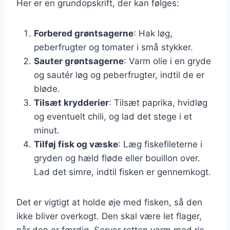
Her er en grundopskrift, der kan følges:
Forbered grøntsagerne
: Hak løg,
peberfrugter og tomater i små stykker.
Sauter grøntsagerne
: Varm olie i en gryde
og sautér løg og peberfrugter, indtil de er
bløde.
Tilsæt krydderier
: Tilsæt paprika, hvidløg
og eventuelt chili, og lad det stege i et
minut.
Tilføj fisk og væske
: Læg fiskefileterne i
gryden og hæld fløde eller bouillon over.
Lad det simre, indtil fisken er gennemkogt.
Det er vigtigt at holde øje med fisken, så den
ikke bliver overkogt. Den skal være let flager,
når den er færdig. Server retten varm med ris