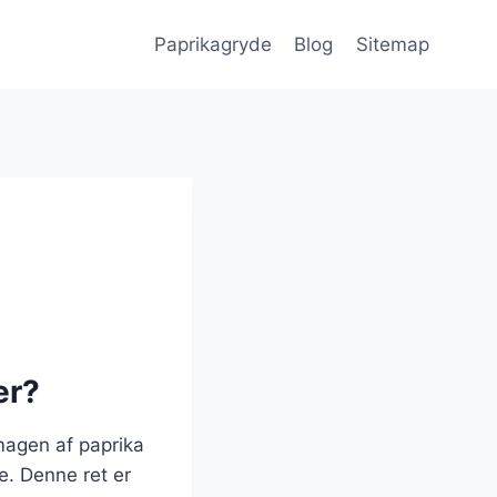
Paprikagryde
Blog
Sitemap
er?
magen af paprika
e. Denne ret er