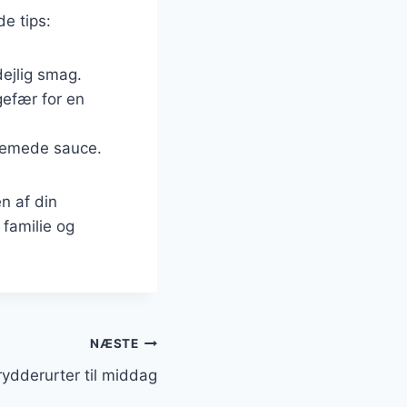
de tips:
 dejlig smag.
gefær for en
cremede sauce.
n af din
 familie og
NÆSTE
ydderurter til middag