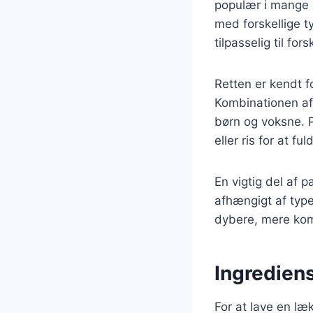
populær i mange 
med forskellige t
tilpasselig til for
Retten er kendt fo
Kombinationen af 
børn og voksne. 
eller ris for at fu
En vigtig del af 
afhængigt af type
dybere, mere komp
Ingrediens
For at lave en læ