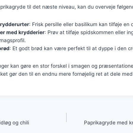
aprikagryde til det næste niveau, kan du overveje følgen
krydderurter
: Frisk persille eller basilikum kan tilføje en
er med krydderier
: Prøv at tilføje spidskommen eller in
magsprofil.
brød
: Et godt brød kan være perfekt til at dyppe i den 
ger kan gøre en stor forskel i smagen og præsentatione
lket gør den til en endnu mere fornøjelig ret at dele med
gation
løg og chili
Paprikagryde med kr