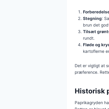
Forberedelse
Stegning
: S
brun det god
Tilsæt grøn
rundt.
Fløde og kry
kartoflerne e
Det er vigtigt at
præference. Rett
Historisk
Paprikagryden har