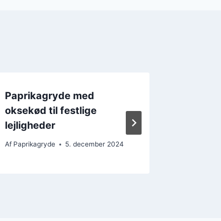
Paprikagryde med
Paprik
oksekød til festlige
kødrett
lejligheder
Af
Paprika
Af
Paprikagryde
5. december 2024