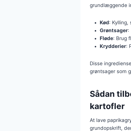
grundlæggende ing
Kød
: Kylling
Grøntsager
:
Fløde
: Brug 
Krydderier
: 
Disse ingrediense
grøntsager som g
Sådan til
kartofler
At lave paprikagr
grundopskrift, de