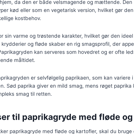
hjem, da den er både velsmagende og mættende. Den k
yper kød eller som en vegetarisk version, hvilket gør den
skellige kostbehov.
r sin varme og trøstende karakter, hvilket gør den ideel 
krydderier og fløde skaber en rig smagsprofil, der appel
Paprikagryden kan serveres som hovedret og er ofte led
ldende måltidet.
paprikagryden er selvfølgelig paprikaen, som kan variere 
n. Sød paprika giver en mild smag, mens røget paprika k
leks smag til retten.
er til paprikagryde med fløde og 
kker paprikagryde med fløde og kartofler, skal du bruge