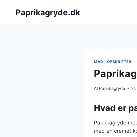
Fortsæt
Paprikagryde.dk
til
indhold
MAD
|
OPSKRIFTER
Paprikag
Af
Paprikagryde
21
Hvad er p
Paprikagryde med 
med en cremet kon