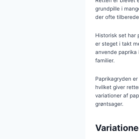
Retten er blevet 
grundpille i mang
der ofte tilberede
Historisk set har
er steget i takt 
anvende paprika i
familier.
Paprikagryden er 
hvilket giver rett
variationer af pa
grøntsager.
Variatione