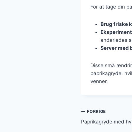
For at tage din p
Brug friske 
Eksperiment
anderledes s
Server med 
Disse små ændrin
paprikagryde, hvi
venner.
Indlægsnavi
FORRIGE
Paprikagryde med hvid