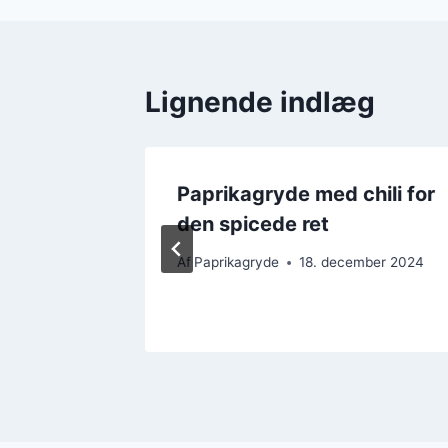
Lignende indlæg
grønt
Paprikagryde med chili for
den spicede ret
mber 2024
Af
Paprikagryde
18. december 2024