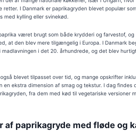
en del af mange nationale køkkener, især i Ungarn, hvor
e retter. I Danmark er paprikagryden blevet populær so
s med kylling eller svinekød.
 paprika været brugt som både krydderi og farvestof, og
med, at den blev mere tilgængelig i Europa. I Danmark b
 madlavningen i det 20. århundrede, og det blev hurtigt
også blevet tilpasset over tid, og mange opskrifter inklu
en en ekstra dimension af smag og tekstur. I dag findes d
prikagryden, fra dem med kød til vegetariske versioner
r af paprikagryde med fløde og k