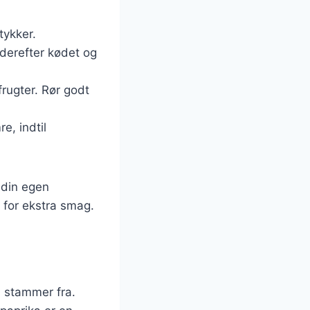
tykker.
t derefter kødet og
frugter. Rør godt
e, indtil
r din egen
 for ekstra smag.
n stammer fra.