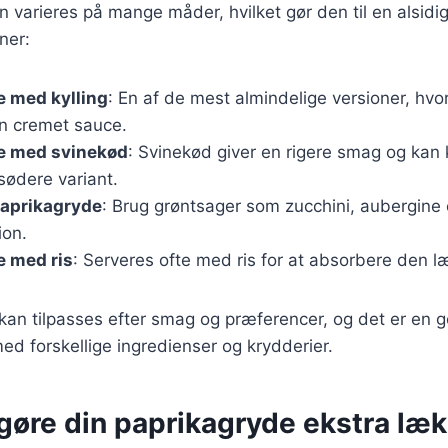
 varieres på mange måder, hvilket gør den til en alsidig
ner:
e med kylling
: En af de mest almindelige versioner, hvor
en cremet sauce.
e med svinekød
: Svinekød giver en rigere smag og ka
sødere variant.
paprikagryde
: Brug grøntsager som zucchini, aubergine
ion.
e med ris
: Serveres ofte med ris for at absorbere den l
 kan tilpasses efter smag og præferencer, og det er en
d forskellige ingredienser og krydderier.
t gøre din paprikagryde ekstra læ