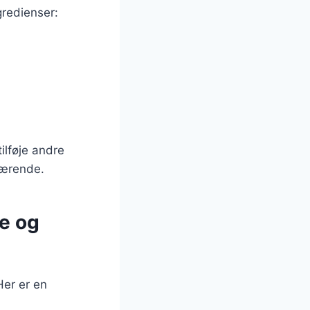
gredienser:
ilføje andre
nærende.
e og
Her er en