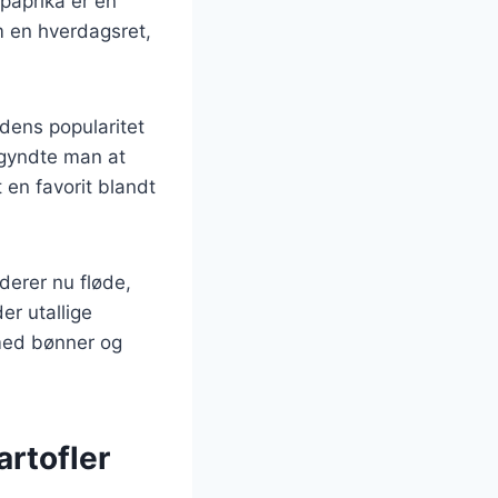
 paprika er en
m en hverdagsret,
 dens popularitet
egyndte man at
 en favorit blandt
derer nu fløde,
er utallige
 med bønner og
artofler