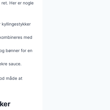
 ret. Her er nogle
 kyllingestykker
n kombineres med
 og bønner for en
ækre sauce.
 god måde at
kker