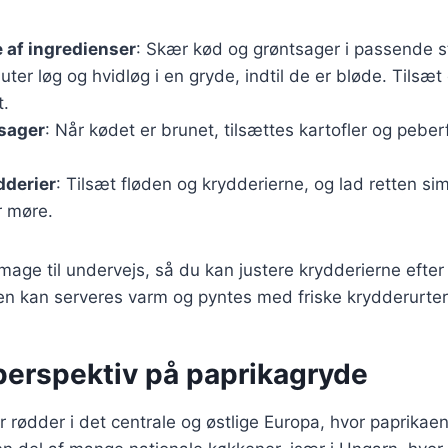
 af ingredienser
: Skær kød og grøntsager i passende s
auter løg og hvidløg i en gryde, indtil de er bløde. Tilsæ
t.
tsager
: Når kødet er brunet, tilsættes kartofler og peber
dderier
: Tilsæt fløden og krydderierne, og lad retten simr
r møre.
 smage til undervejs, så du kan justere krydderierne efte
en kan serveres varm og pyntes med friske krydderurter
 perspektiv på paprikagryde
 rødder i det centrale og østlige Europa, hvor paprikae