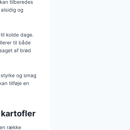
an tilberedes
 alsidig og
til kolde dage.
lerer til både
saget af brød
i styrke og smag
an tilføje en
kartofler
 en række