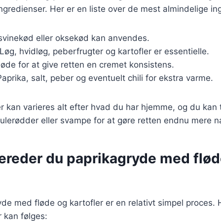
redienser. Her er en liste over de mest almindelige in
, svinekød eller oksekød kan anvendes.
 Løg, hvidløg, peberfrugter og kartofler er essentielle.
fløde for at give retten en cremet konsistens.
Paprika, salt, peber og eventuelt chili for ekstra varme.
r kan varieres alt efter hvad du har hjemme, og du kan t
ulerødder eller svampe for at gøre retten endnu mere 
bereder du paprikagryde med flød
yde med fløde og kartofler er en relativt simpel proces. 
r kan følges: