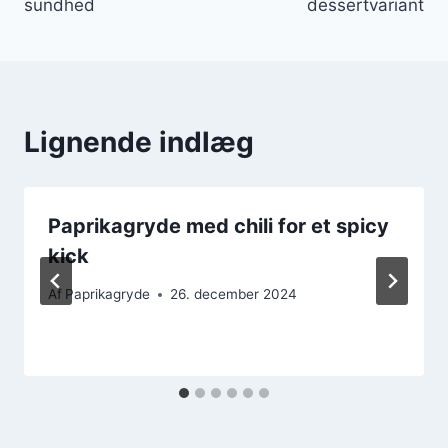
sundhed
dessertvariant
Lignende indlæg
Paprikagryde med chili for et spicy
kick
Af
Paprikagryde
26. december 2024