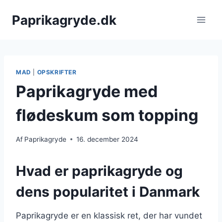
Fortsæt
Paprikagryde.dk
til
indhold
MAD
|
OPSKRIFTER
Paprikagryde med
flødeskum som topping
Af
Paprikagryde
16. december 2024
Hvad er paprikagryde og
dens popularitet i Danmark
Paprikagryde er en klassisk ret, der har vundet