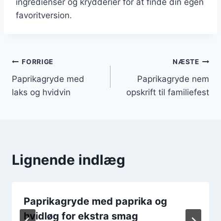
ingredienser og krydderier for at finde din egen
favoritversion.
Indlægsnavigation
FORRIGE
NÆSTE
Paprikagryde med
Paprikagryde nem
laks og hvidvin
opskrift til familiefest
Lignende indlæg
Paprikagryde med paprika og
hvidløg for ekstra smag