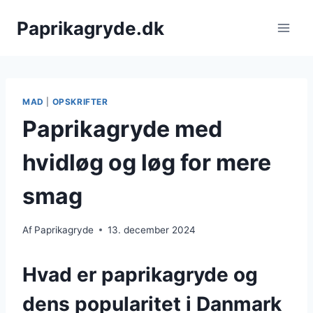
Fortsæt
Paprikagryde.dk
til
indhold
MAD
|
OPSKRIFTER
Paprikagryde med
hvidløg og løg for mere
smag
Af
Paprikagryde
13. december 2024
Hvad er paprikagryde og
dens popularitet i Danmark