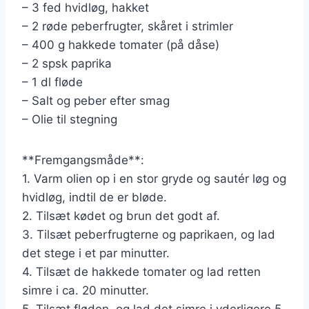
– 3 fed hvidløg, hakket
– 2 røde peberfrugter, skåret i strimler
– 400 g hakkede tomater (på dåse)
– 2 spsk paprika
– 1 dl fløde
– Salt og peber efter smag
– Olie til stegning
**Fremgangsmåde**:
1. Varm olien op i en stor gryde og sautér løg og
hvidløg, indtil de er bløde.
2. Tilsæt kødet og brun det godt af.
3. Tilsæt peberfrugterne og paprikaen, og lad
det stege i et par minutter.
4. Tilsæt de hakkede tomater og lad retten
simre i ca. 20 minutter.
5. Tilsæt fløden, og lad det simre i yderligere 5