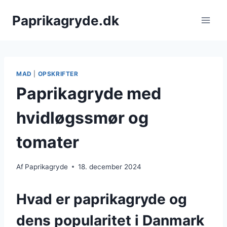
Fortsæt
Paprikagryde.dk
til
indhold
MAD
|
OPSKRIFTER
Paprikagryde med
hvidløgssmør og
tomater
Af
Paprikagryde
18. december 2024
Hvad er paprikagryde og
dens popularitet i Danmark