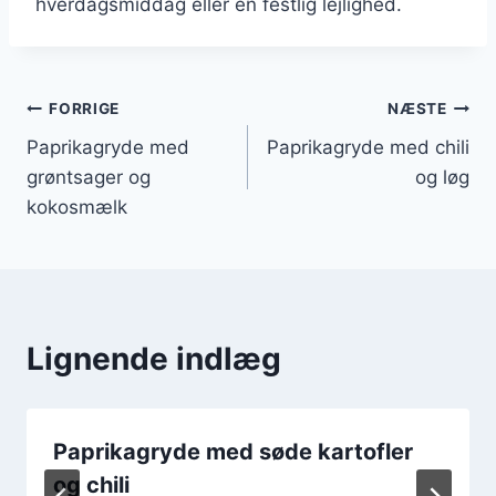
hverdagsmiddag eller en festlig lejlighed.
Indlægsnavigation
FORRIGE
NÆSTE
Paprikagryde med
Paprikagryde med chili
grøntsager og
og løg
kokosmælk
Lignende indlæg
Paprikagryde med søde kartofler
og chili