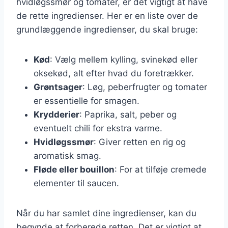
hvidløgssmør og tomater, er det vigtigt at have
de rette ingredienser. Her er en liste over de
grundlæggende ingredienser, du skal bruge:
Kød
: Vælg mellem kylling, svinekød eller
oksekød, alt efter hvad du foretrækker.
Grøntsager
: Løg, peberfrugter og tomater
er essentielle for smagen.
Krydderier
: Paprika, salt, peber og
eventuelt chili for ekstra varme.
Hvidløgssmør
: Giver retten en rig og
aromatisk smag.
Fløde eller bouillon
: For at tilføje cremede
elementer til saucen.
Når du har samlet dine ingredienser, kan du
begynde at forberede retten. Det er vigtigt at