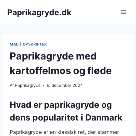
Fortsæt
Paprikagryde.dk
til
indhold
MAD
|
OPSKRIFTER
Paprikagryde med
kartoffelmos og fløde
Af
Paprikagryde
6. december 2024
Hvad er paprikagryde og
dens popularitet i Danmark
Paprikagryde er en klassisk ret, der stammer