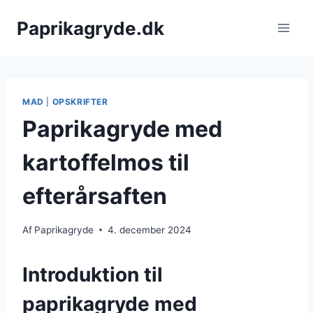
Fortsæt
Paprikagryde.dk
til
indhold
MAD
|
OPSKRIFTER
Paprikagryde med
kartoffelmos til
efterårsaften
Af
Paprikagryde
4. december 2024
Introduktion til
paprikagryde med