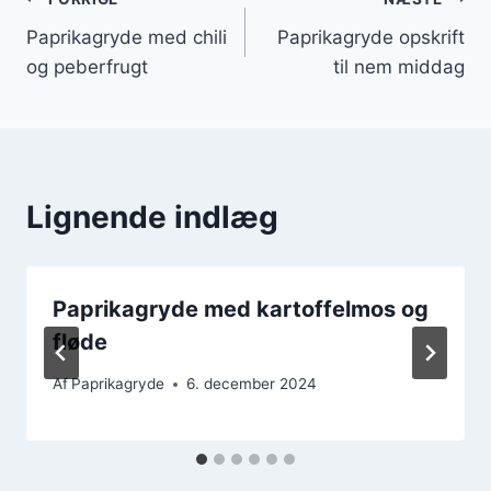
Indlægsnavigation
Paprikagryde med chili
Paprikagryde opskrift
og peberfrugt
til nem middag
Lignende indlæg
Paprikagryde med kartoffelmos og
fløde
Af
Paprikagryde
6. december 2024