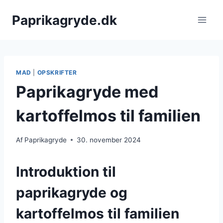
Fortsæt
Paprikagryde.dk
til
indhold
MAD
|
OPSKRIFTER
Paprikagryde med
kartoffelmos til familien
Af
Paprikagryde
30. november 2024
Introduktion til
paprikagryde og
kartoffelmos til familien