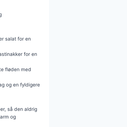
g
r salat for en
astinakker for en
tte fløden med
g og en fyldigere
er, så den aldrig
 varm og