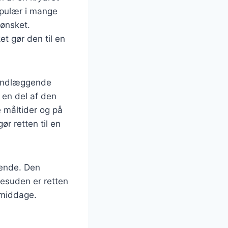
opulær i mange
 ønsket.
et gør den til en
grundlæggende
 en del af den
 måltider og på
r retten til en
ende. Den
Desuden er retten
gsmiddage.