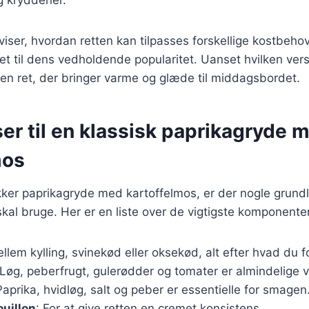
 viser, hvordan retten kan tilpasses forskellige kostbeho
get til dens vedholdende popularitet. Uanset hvilken ver
en ret, der bringer varme og glæde til middagsbordet.
er til en klassisk paprikagryde 
mos
ækker paprikagryde med kartoffelmos, er der nogle gru
skal bruge. Her er en liste over de vigtigste komponente
llem kylling, svinekød eller oksekød, alt efter hvad du f
 Løg, peberfrugt, gulerødder og tomater er almindelige v
Paprika, hvidløg, salt og peber er essentielle for smagen
ouillon
: For at give retten en cremet konsistens.