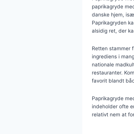
paprikagryde med
danske hjem, isæ
Paprikagryden kan
alsidig ret, der 
Retten stammer f
ingrediens i mang
nationale madkul
restauranter. Kom
favorit blandt bå
Paprikagryde med
indeholder ofte e
relativt nem at f