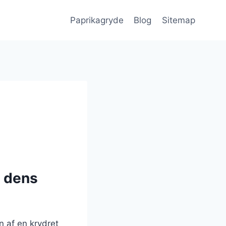
Paprikagryde
Blog
Sitemap
g dens
 af en krydret