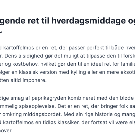
gende ret til hverdagsmiddage og
r
 kartoffelmos er en ret, der passer perfekt til både h
er. Dens alsidighed gør det muligt at tilpasse den til forsk
og kostbehov, hvilket gør den til en ideel ret for famili
er en klassisk version med kylling eller en mere eksot
tten altid imponere.
dige smag af paprikagryden kombineret med den bløde 
mmelig spiseoplevelse. Det er en ret, der bringer folk
 omkring middagsbordet. Med sin rige historie og mange
kartoffelmos en tidløs klassiker, der fortsat vil være e
mover.