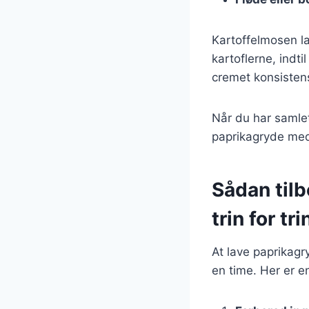
Kartoffelmosen la
kartoflerne, indt
cremet konsistens.
Når du har samlet
paprikagryde med
Sådan til
trin for tri
At lave paprikagr
en time. Her er en