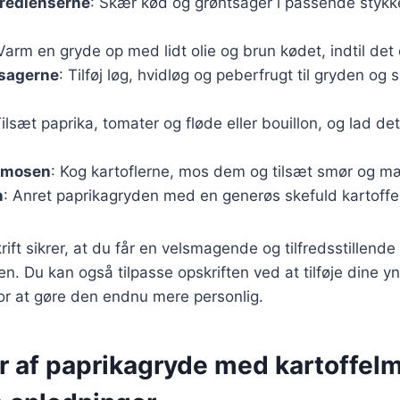
gredienserne
: Skær kød og grøntsager i passende stykk
 Varm en gryde op med lidt olie og brun kødet, indtil det 
tsagerne
: Tilføj løg, hvidløg og peberfrugt til gryden og s
Tilsæt paprika, tomater og fløde eller bouillon, og lad det
elmosen
: Kog kartoflerne, mos dem og tilsæt smør og m
n
: Anret paprikagryden med en generøs skefuld kartoff
ift sikrer, at du får en velsmagende og tilfredsstillende
en. Du kan også tilpasse opskriften ved at tilføje dine y
for at gøre den endnu mere personlig.
r af paprikagryde med kartoffelm