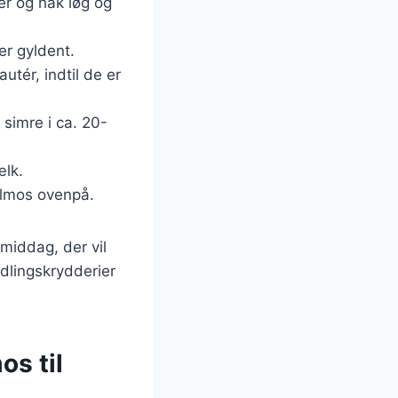
er og hak løg og
er gyldent.
autér, indtil de er
 simre i ca. 20-
ælk.
elmos ovenpå.
 middag, der vil
ndlingskrydderier
os til