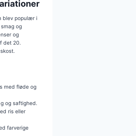
ariationer
n blev populær i
e smag og
ienser og
f det 20.
skost.
des med fløde og
ag og saftighed.
ed ris eller
med farverige