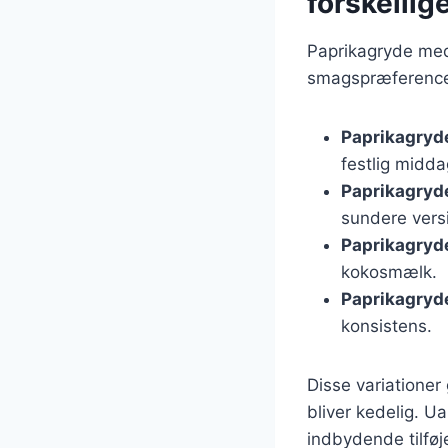
forskellig
Paprikagryde med 
smagspræferencer.
Paprikagryde 
festlig midda
Paprikagryd
sundere vers
Paprikagry
kokosmælk.
Paprikagry
konsistens.
Disse variationer
bliver kedelig. U
indbydende tilføj