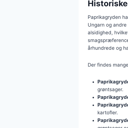
Historiske
Paprikagryden har
Ungarn og andre d
alsidighed, hvilke
smagspræferencer
århundrede og ha
Der findes mange 
Paprikagryd
grøntsager.
Paprikagryd
Paprikagryd
kartofler.
Paprikagryd
grøntsager og