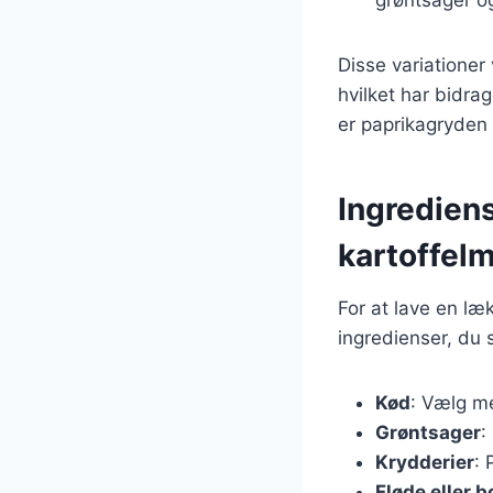
Disse variationer
hvilket har bidra
er paprikagryden 
Ingrediens
kartoffel
For at lave en l
ingredienser, du 
Kød
: Vælg me
Grøntsager
:
Krydderier
: 
Fløde eller b