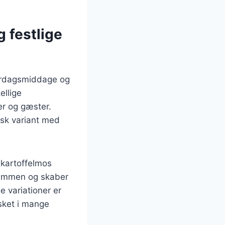
 festlige
verdagsmiddage og
ellige
er og gæster.
isk variant med
kartoffelmos
 sammen og skaber
 variationer er
lsket i mange