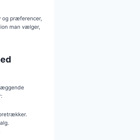
v og præferencer,
sion man vælger,
med
ndlæggende
r:
oretrækker.
alg.
.