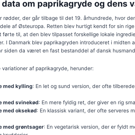
 data om paprikagryde og dens v
 rødder, der går tilbage til det 19. århundrede, hvor de
ele af Østeuropa. Retten blev hurtigt kendt for sin rig
t førte til, at den blev tilpasset forskellige lokale ingred
. I Danmark blev paprikagryden introduceret i midten a
r siden da været en fast bestanddel af dansk husmand
variationer af paprikagryde, herunder:
e med kylling
: En let og sund version, der ofte tilbere
e med svinekød
: En mere fyldig ret, der giver en rig sm
e med oksekød
: En klassisk variant, der ofte serveres m
e med grøntsager
: En vegetarisk version, der er fyldt 
 krydderier.