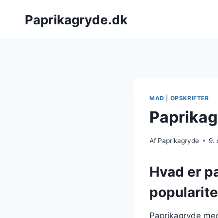
Fortsæt
Paprikagryde.dk
til
indhold
MAD
|
OPSKRIFTER
Paprikag
Af
Paprikagryde
9.
Hvad er p
popularite
Paprikagryde med 