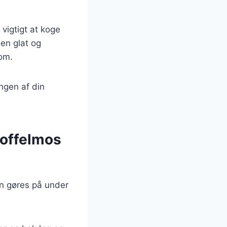
 vigtigt at koge
 en glat og
dom.
ingen af din
toffelmos
an gøres på under