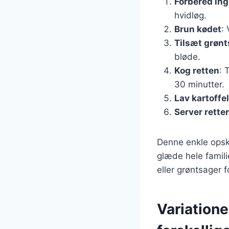
Forbered in
hvidløg.
Brun kødet
:
Tilsæt grøn
bløde.
Kog retten
: 
30 minutter.
Lav kartoff
Server rette
Denne enkle opskr
glæde hele famili
eller grøntsager 
Variatione