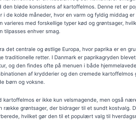
 den bløde konsistens af kartoffelmos. Denne ret er p
r i de kolde måneder, hvor en varm og fyldig middag er
 varieres med forskellige typer kød og grøntsager, hvilk
kan tilpasses enhver smag.
ra det centrale og østlige Europa, hvor paprika er en 
e traditionelle retter. I Danmark er paprikagryden blevet
tur, og den findes ofte på menuen i både hjemmelavede
binationen af krydderier og den cremede kartoffelmos gø
de børn og voksne.
 kartoffelmos er ikke kun velsmagende, men også nær
n række grøntsager, der bidrager til et sundt kostvalg. 
orberede, hvilket gør den til et populært valg til hverda