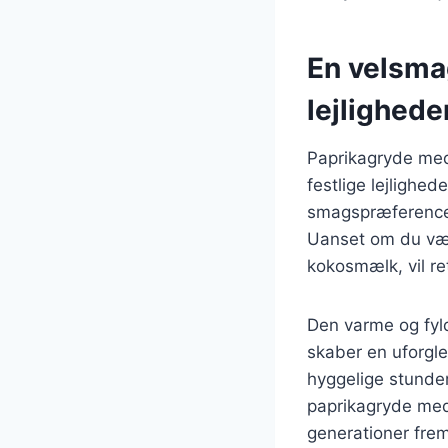
En velsma
lejlighede
Paprikagryde med
festlige lejlighed
smagspræferencer 
Uanset om du vælg
kokosmælk, vil re
Den varme og fyl
skaber en uforgle
hyggelige stunder
paprikagryde med 
generationer fre