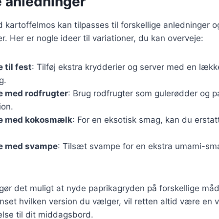
e anledninger
kartoffelmos kan tilpasses til forskellige anledninger o
 Her er nogle ideer til variationer, du kan overveje:
til fest
: Tilføj ekstra krydderier og server med en lække
g.
e med rodfrugter
: Brug rodfrugter som gulerødder og p
ion.
de med kokosmælk
: For en eksotisk smag, kan du ersta
de med svampe
: Tilsæt svampe for en ekstra umami-sma
 gør det muligt at nyde paprikagryden på forskellige måd
anset hvilken version du vælger, vil retten altid være en
else til dit middagsbord.