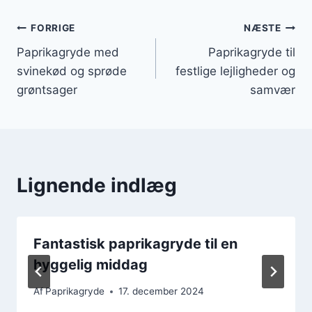
Indlægsnavigation
FORRIGE
NÆSTE
Paprikagryde med
Paprikagryde til
svinekød og sprøde
festlige lejligheder og
grøntsager
samvær
Lignende indlæg
Fantastisk paprikagryde til en
hyggelig middag
Af
Paprikagryde
17. december 2024