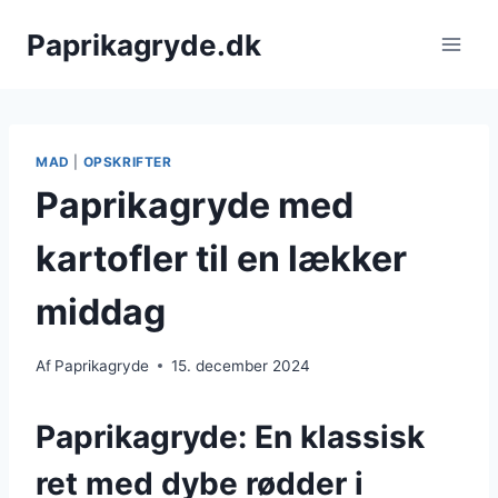
Fortsæt
Paprikagryde.dk
til
indhold
MAD
|
OPSKRIFTER
Paprikagryde med
kartofler til en lækker
middag
Af
Paprikagryde
15. december 2024
Paprikagryde: En klassisk
ret med dybe rødder i