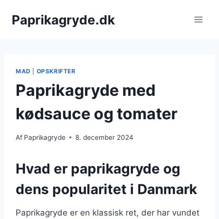
Fortsæt
Paprikagryde.dk
til
indhold
MAD
|
OPSKRIFTER
Paprikagryde med
kødsauce og tomater
Af
Paprikagryde
8. december 2024
Hvad er paprikagryde og
dens popularitet i Danmark
Paprikagryde er en klassisk ret, der har vundet