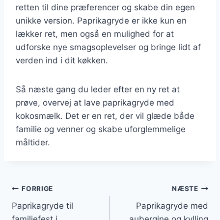
retten til dine præferencer og skabe din egen
unikke version. Paprikagryde er ikke kun en
lækker ret, men også en mulighed for at
udforske nye smagsoplevelser og bringe lidt af
verden ind i dit køkken.
Så næste gang du leder efter en ny ret at
prøve, overvej at lave paprikagryde med
kokosmælk. Det er en ret, der vil glæde både
familie og venner og skabe uforglemmelige
måltider.
Indlægsnavigation
FORRIGE
NÆSTE
Paprikagryde til
Paprikagryde med
familiefest i
aubergine og kylling