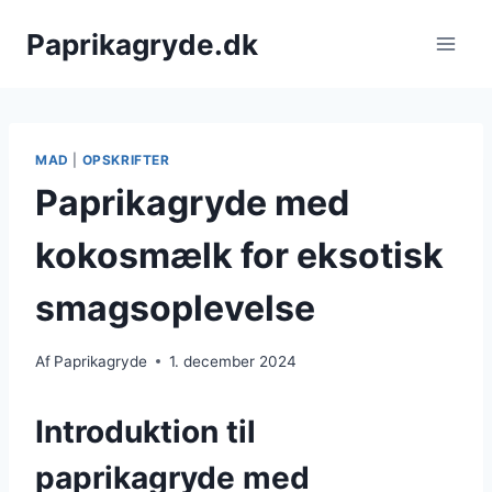
Fortsæt
Paprikagryde.dk
til
indhold
MAD
|
OPSKRIFTER
Paprikagryde med
kokosmælk for eksotisk
smagsoplevelse
Af
Paprikagryde
1. december 2024
Introduktion til
paprikagryde med