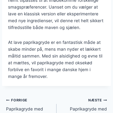
nemt tilpasses til at imødekomme forskellige
smagspræferencer. Uanset om du vælger at
lave en klassisk version eller eksperimentere
med nye ingredienser, vil denne ret helt sikkert
tilfredsstille både maven og sjælen.
At lave paprikagryde er en fantastisk måde at
skabe minder på, mens man nyder et lækkert
måltid sammen. Med sin alsidighed og evne til
at mættes, vil paprikagryde med oksekød
forblive en favorit i mange danske hjem i
mange år fremover.
Indlægsnavigation
FORRIGE
NÆSTE
Paprikagryde med
Paprikagryde med