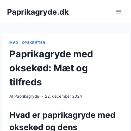
Fortsæt
Paprikagryde.dk
til
indhold
MAD
|
OPSKRIFTER
Paprikagryde med
oksekød: Mæt og
tilfreds
Af
Paprikagryde
22. december 2024
Hvad er paprikagryde med
oksekød og dens