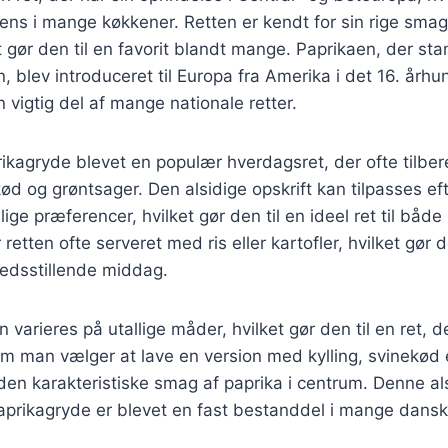
iens i mange køkkener. Retten er kendt for sin rige smag
 gør den til en favorit blandt mange. Paprikaen, der st
 blev introduceret til Europa fra Amerika i det 16. årh
 vigtig del af mange nationale retter.
rikagryde blevet en populær hverdagsret, der ofte tilb
 kød og grøntsager. Den alsidige opskrift kan tilpasses 
ige præferencer, hvilket gør den til en ideel ret til både
 retten ofte serveret med ris eller kartofler, hvilket gør d
redsstillende middag.
varieres på utallige måder, hvilket gør den til en ret, de
m man vælger at lave en version med kylling, svinekød e
 den karakteristiske smag af paprika i centrum. Denne al
paprikagryde er blevet en fast bestanddel i mange dans