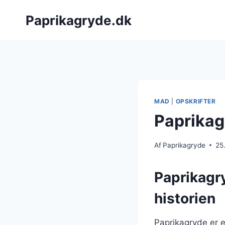
Fortsæt
Paprikagryde.dk
til
indhold
MAD
|
OPSKRIFTER
Paprikag
Af
Paprikagryde
25
Paprikagry
historien
Paprikagryde er e