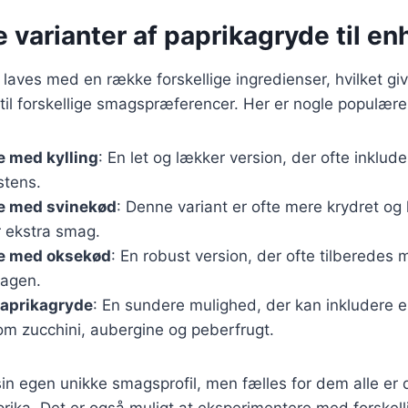
e varianter af paprikagryde til e
laves med en række forskellige ingredienser, hvilket gi
n til forskellige smagspræferencer. Her er nogle populære
e med kylling
: En let og lækker version, der ofte inklude
stens.
e med svinekød
: Denne variant er ofte mere krydret og
r ekstra smag.
e med oksekød
: En robust version, der ofte tilberedes 
magen.
paprikagryde
: En sundere mulighed, der kan inkludere 
om zucchini, aubergine og peberfrugt.
sin egen unikke smagsprofil, men fælles for dem alle er
ika. Det er også muligt at eksperimentere med forskell