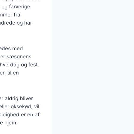
 og farverige
ammer fra
undrede og har
eredes med
efter sæsonens
 hverdag og fest.
en til en
r aldrig bliver
ller oksekød, vil
sidighed er en af
ke hjem.