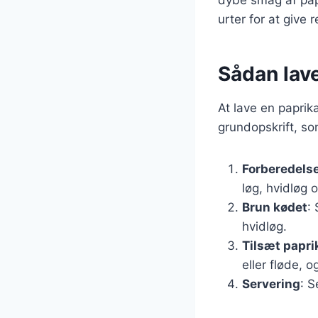
urter for at give 
Sådan lave
At lave en paprik
grundopskrift, so
Forberedelse
løg, hvidløg 
Brun kødet
:
hvidløg.
Tilsæt papr
eller fløde, o
Servering
: S