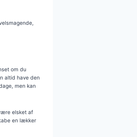
r velsmagende,
anset om du
en altid have den
iddage, men kan
være elsket af
skabe en lækker