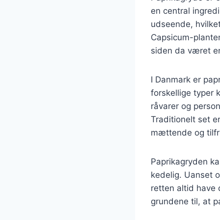
en central ingred
udseende, hvilket
Capsicum-planten,
siden da været en
I Danmark er pap
forskellige typer
råvarer og personl
Traditionelt set er
mættende og tilf
Paprikagryden kan 
kedelig. Uanset o
retten altid have
grundene til, at 