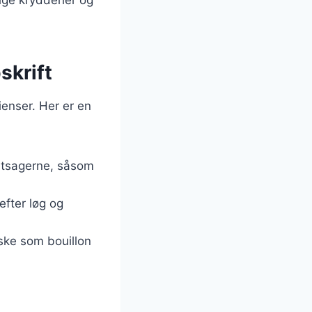
skrift
ienser. Her er en
øntsagerne, såsom
efter løg og
æske som bouillon