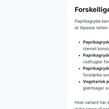
Forskellig
Paprikagryde kan 
at tilpasse rette
Paprikagryd
cremet konsi
Paprikagryd
rodfrugter fo
Paprikagryd
forstærke s
Vegetarisk 
grøntsager s
Hver variant har 
dybe smag af papr