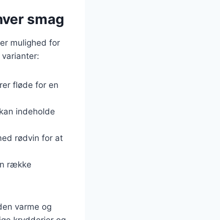
nhver smag
ver mulighed for
 varianter:
rer fløde for en
 kan indeholde
med rødvin for at
en række
 den varme og
ige krydderier og