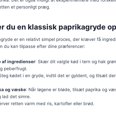
retten et personligt præg.
r du en klassisk paprikagryde op
agryde er en relativt simpel proces, der kræver få ingred
m du kan tilpasse efter dine præferencer:
 af ingredienser
: Skær dit valgte kød i tern og hak gr
og peberfrugt.
 Steg kødet i en gryde, indtil det er gyldent, og tilsæt der
ika og væske
: Når løgene er bløde, tilsæt paprika og v
g lad det simre.
erver retten varm med ris, kartofler eller brød.