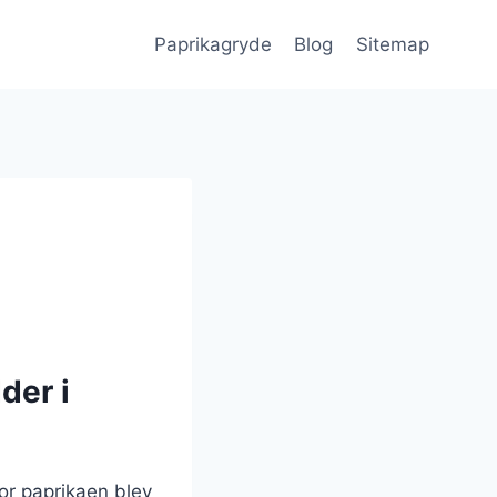
Paprikagryde
Blog
Sitemap
der i
vor paprikaen blev