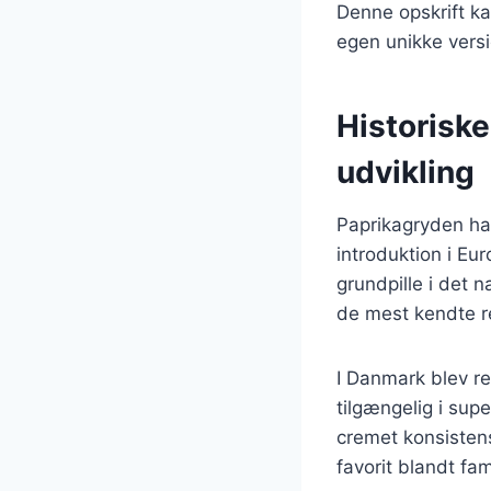
Denne opskrift ka
egen unikke versi
Historisk
udvikling
Paprikagryden har 
introduktion i Eur
grundpille i det 
de mest kendte re
I Danmark blev r
tilgængelig i su
cremet konsistens
favorit blandt fa