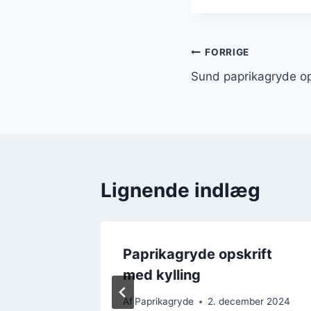
Indlægsnavi
FORRIGE
Sund paprikagryde o
Lignende indlæg
Paprikagryde opskrift
é og
med kylling
Af
Paprikagryde
2. december 2024