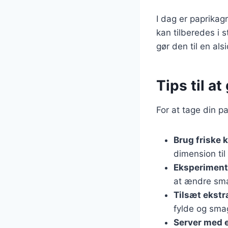
I dag er paprikag
kan tilberedes i 
gør den til en als
Tips til a
For at tage din p
Brug friske 
dimension til 
Eksperimente
at ændre sma
Tilsæt ekstr
fylde og sma
Server med 