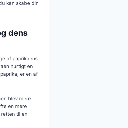
 du kan skabe din
og dens
dage af paprikaens
kaen hurtigt en
paprika, er en af
.
kaen blev mere
ofte en mere
retten til en