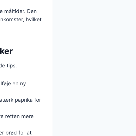
e måltider. Den
enkomster, hvilket
kker
de tips:
ilføje en ny
 stærk paprika for
ve retten mere
er brød for at