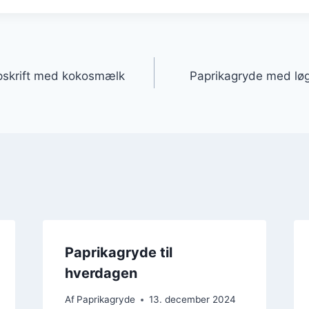
gation
pskrift med kokosmælk
Paprikagryde med løg 
Paprikagryde til
hverdagen
Af
Paprikagryde
13. december 2024