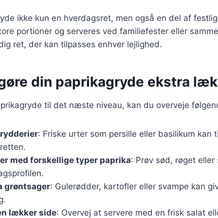
ryde ikke kun en hverdagsret, men også en del af festlig
store portioner og serveres ved familiefester eller samm
idig ret, der kan tilpasses enhver lejlighed.
t gøre din paprikagryde ekstra læ
aprikagryde til det næste niveau, kan du overveje følgen
krydderier
: Friske urter som persille eller basilikum kan t
retten.
r med forskellige typer paprika
: Prøv sød, røget eller
gsprofilen.
a grøntsager
: Gulerødder, kartofler eller svampe kan gi
g.
en lækker side
: Overvej at servere med en frisk salat ell