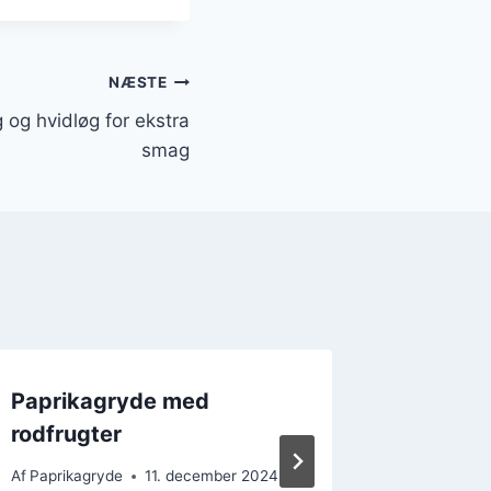
NÆSTE
og hvidløg for ekstra
smag
Paprikagryde med
Paprik
rodfrugter
basmati
kylling
Af
Paprikagryde
11. december 2024