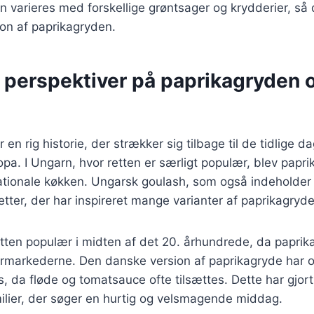
n varieres med forskellige grøntsager og krydderier, så
on af paprikagryden.
e perspektiver på paprikagryden 
en rig historie, der strækker sig tilbage til de tidlige 
opa. I Ungarn, hvor retten er særligt populær, blev papri
nationale køkken. Ungarsk goulash, som også indeholder 
tter, der har inspireret mange varianter af paprikagryde
etten populær i midten af det 20. århundrede, da papri
permarkederne. Den danske version af paprikagryde har 
, da fløde og tomatsauce ofte tilsættes. Dette har gjort 
milier, der søger en hurtig og velsmagende middag.