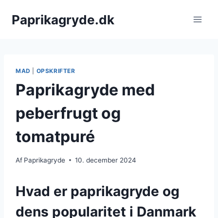
Fortsæt
Paprikagryde.dk
til
indhold
MAD
|
OPSKRIFTER
Paprikagryde med
peberfrugt og
tomatpuré
Af
Paprikagryde
10. december 2024
Hvad er paprikagryde og
dens popularitet i Danmark