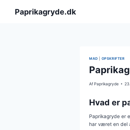
Fortsæt
Paprikagryde.dk
til
indhold
MAD
|
OPSKRIFTER
Paprikag
Af
Paprikagryde
23
Hvad er p
Paprikagryde er e
har været en del 