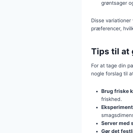
grøntsager o
Disse variationer
præferencer, hvilk
Tips til a
For at tage din pa
nogle forslag til
Brug friske 
friskhed.
Eksperiment
smagsdimens
Server med 
Gør det festl