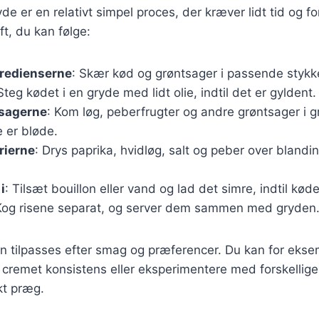
yde er en relativt simpel proces, der kræver lidt tid og f
ft, du kan følge:
gredienserne
: Skær kød og grøntsager i passende stykk
 Steg kødet i en gryde med lidt olie, indtil det er gyldent.
tsagerne
: Kom løg, peberfrugter og andre grøntsager i 
e er bløde.
rierne
: Drys paprika, hvidløg, salt og peber over blandi
i
: Tilsæt bouillon eller vand og lad det simre, indtil køde
Kog risene separat, og server dem sammen med gryden
n tilpasses efter smag og præferencer. Du kan for ekse
 cremet konsistens eller eksperimentere med forskellige 
kt præg.