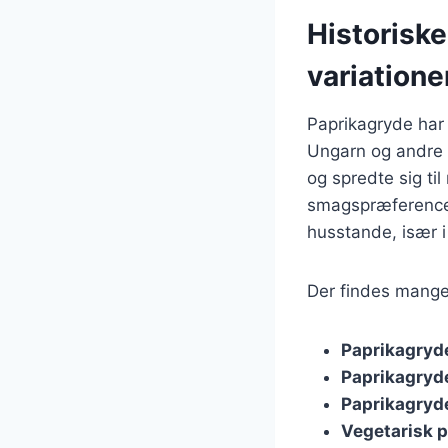
Historisk
variatione
Paprikagryde har 
Ungarn og andre d
og spredte sig ti
smagspræferencer
husstande, især 
Der findes mange 
Paprikagryd
Paprikagryd
Paprikagryd
Vegetarisk 