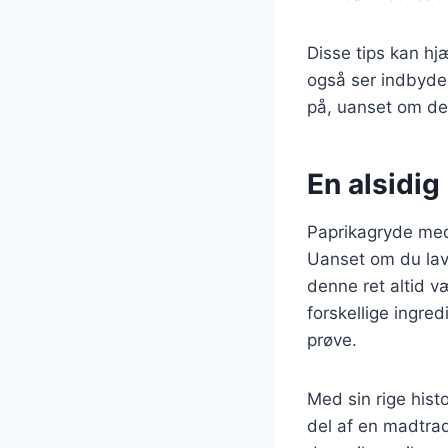
Disse tips kan h
også ser indbyde
på, uanset om det 
En alsidig 
Paprikagryde med 
Uanset om du laver
denne ret altid v
forskellige ingred
prøve.
Med sin rige hist
del af en madtrad