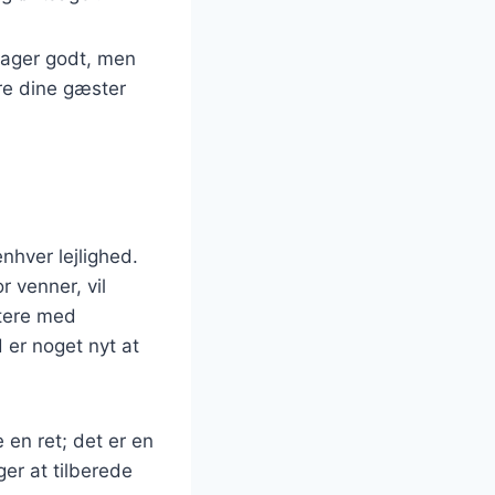
mager godt, men
re dine gæster
nhver lejlighed.
r venner, vil
ntere med
d er noget nyt at
 en ret; det er en
er at tilberede