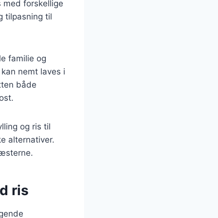
s med forskellige
tilpasning til
le familie og
 kan nemt laves i
etten både
ost.
ing og ris til
 alternativer.
gæsterne.
d ris
ggende