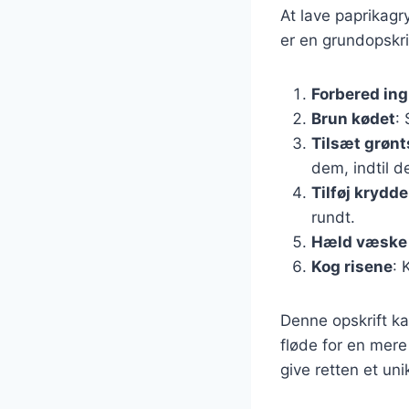
At lave paprikagr
er en grundopskri
Forbered in
Brun kødet
:
Tilsæt grøn
dem, indtil d
Tilføj krydde
rundt.
Hæld væske 
Kog risene
: 
Denne opskrift ka
fløde for en mere
give retten et uni