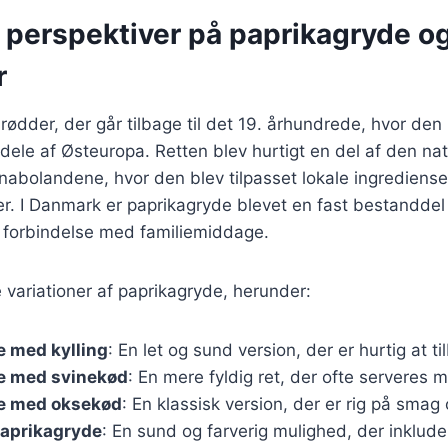
e perspektiver på paprikagryde o
r
rødder, der går tilbage til det 19. århundrede, hvor den
ele af Østeuropa. Retten blev hurtigt en del af den na
l nabolandene, hvor den blev tilpasset lokale ingrediense
. I Danmark er paprikagryde blevet en fast bestandde
i forbindelse med familiemiddage.
variationer af paprikagryde, herunder:
e med kylling
: En let og sund version, der er hurtig at t
e med svinekød
: En mere fyldig ret, der ofte serveres m
e med oksekød
: En klassisk version, der er rig på smag 
paprikagryde
: En sund og farverig mulighed, der inkluder