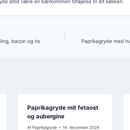
ryde altid være en kærkommen tilføjelse til dit køkken.
gation
ing, bacon og ris
Paprikagryde med hv
Paprikagryde mit fetaost
og aubergine
Af
Paprikagryde
14. december 2024