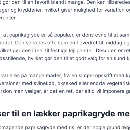
et gør den til en favorit blandt mange. Den kan tilberede
ger og krydderier, hvilket giver mulighed for variation og 
erencer.
l, at paprikagryde er så populær, er dens evne til at sam
ordet. Den serveres ofte som en hovedret til middag og
vilket gør den ideel til festlige lejligheder. Desuden er r
sstillende, hvilket gør den til et godt valg for en sund k
varieres på mange måder, fra en simpel opskrift med kyll
ersioner med svinekød, oksekød eller endda vegetariske
rsion man vælger, er det en ret, der altid vil imponere 
er til en lækker paprikagryde me
elsmagende paprikagryde med ris, er der nogle grundlæ