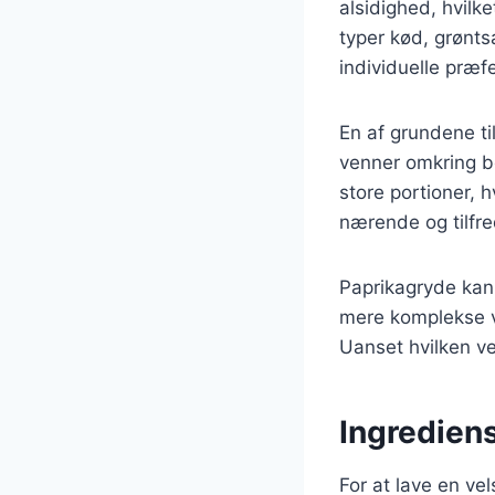
alsidighed, hvilk
typer kød, grøntsa
individuelle præf
En af grundene ti
venner omkring b
store portioner, h
nærende og tilfred
Paprikagryde kan 
mere komplekse v
Uanset hvilken ve
Ingrediens
For at lave en v