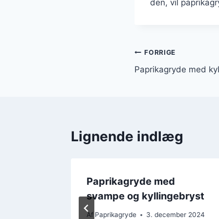
den, vil paprikag
Indlægsnavi
FORRIGE
Paprikagryde med kyll
Lignende indlæg
terår
Paprikagryde med
svampe og kyllingebryst
mber 2024
Af
Paprikagryde
3. december 2024