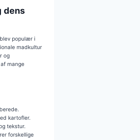
g dens
 blev populær i
tionale madkultur
r og
l af mange
ilberede.
ed kartofler.
og tekstur.
er forskellige