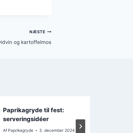
NÆSTE
idvin og kartoffelmos
Paprikagryde til fest:
Paprik
serveringsidéer
zucchin
Af
Paprikagryde
3. december 2024
Af
Paprika