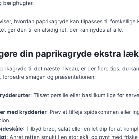
g bælgfrugter.
 viser, hvordan paprikagryde kan tilpasses til forskellig
et gør den til en alsidig ret, der kan nydes af alle.
t gøre din paprikagryde ekstra læ
prikagryde til det næste niveau, er der flere tips, du kan
 at forbedre smagen og præsentationen:
krydderurter
: Tilsæt persille eller basilikum lige før serv
er med krydderier
: Prøv at tilføje spidskommen eller in
ion.
sideskåle
: Tilbyd brød, salat eller en let dip for at kom
igt
: Anret retten smukt i en stor skål og pynt med friske