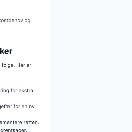
e kostbehov og
kker
 følge. Her er
ering for ekstra
gefær for en ny
plementere retten.
 grøntsager.