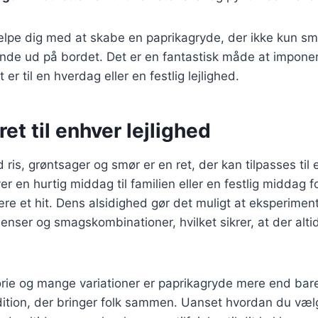
jælpe dig med at skabe en paprikagryde, der ikke kun s
nde ud på bordet. Det er en fantastisk måde at impone
er til en hverdag eller en festlig lejlighed.
ret til enhver lejlighed
ris, grøntsager og smør er en ret, der kan tilpasses til e
 en hurtig middag til familien eller en festlig middag fo
ære et hit. Dens alsidighed gør det muligt at eksperime
ienser og smagskombinationer, hvilket sikrer, at der alti
orie og mange variationer er paprikagryde mere end bare
ition, der bringer folk sammen. Uanset hvordan du vælg