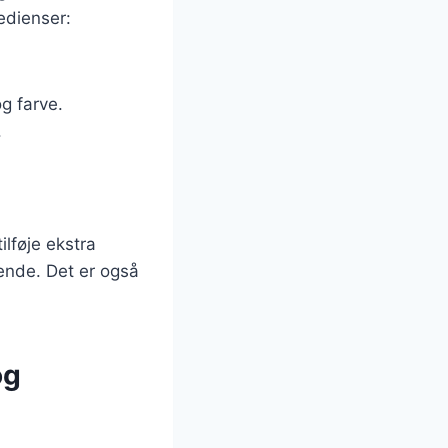
edienser:
g farve.
.
ilføje ekstra
ende. Det er også
og