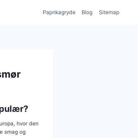
Paprikagryde
Blog
Sitemap
 smør
opulær?
Europa, hvor den
ige smag og