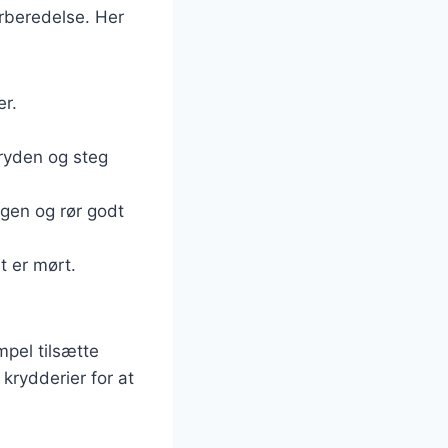
orberedelse. Her
er.
gryden og steg
ngen og rør godt
t er mørt.
.
mpel tilsætte
krydderier for at