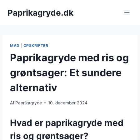
Fortsæt
Paprikagryde.dk
til
indhold
MAD
|
OPSKRIFTER
Paprikagryde med ris og
grøntsager: Et sundere
alternativ
Af
Paprikagryde
10. december 2024
Hvad er paprikagryde med
ris og grøntsager?