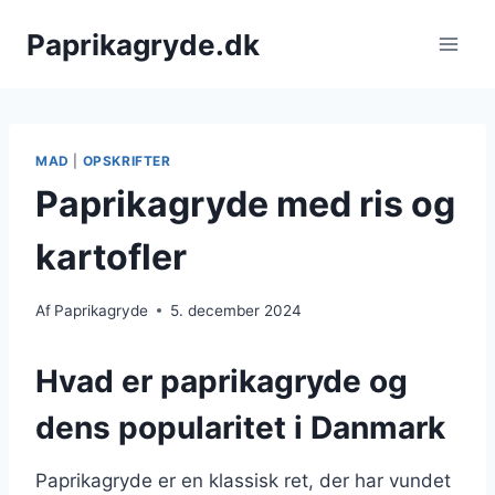
Fortsæt
Paprikagryde.dk
til
indhold
MAD
|
OPSKRIFTER
Paprikagryde med ris og
kartofler
Af
Paprikagryde
5. december 2024
Hvad er paprikagryde og
dens popularitet i Danmark
Paprikagryde er en klassisk ret, der har vundet