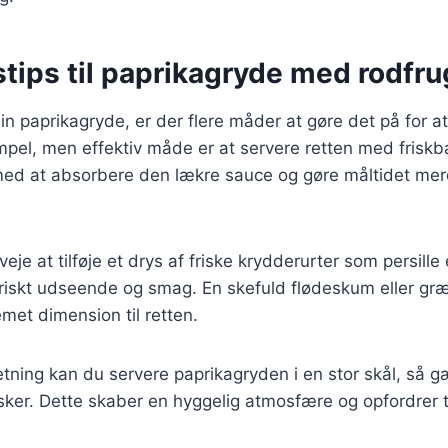
tips til paprikagryde med rodfru
in paprikagryde, er der flere måder at gøre det på for a
mpel, men effektiv måde er at servere retten med friskbag
 med at absorbere den lækre sauce og gøre måltidet mer
je at tilføje et drys af friske krydderurter som persille 
 friskt udseende og smag. En skefuld flødeskum eller gr
emet dimension til retten.
retning kan du servere paprikagryden i en stor skål, så 
ker. Dette skaber en hyggelig atmosfære og opfordrer ti