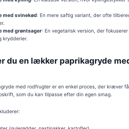
e med svinekød
: En mere saftig variant, der ofte tilbe
er.
e med grøntsager
: En vegetarisk version, der fokuserer
 krydderier.
er du en lækker paprikagryde me
agryde med rodfrugter er en enkel proces, der kræver få
skrift, som du kan tilpasse efter din egen smag.
kluderer:
ter (gulerødder, pastinakker, kartofler)