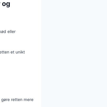
r og
e
kød eller
tten et unikt
t gøre retten mere