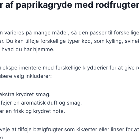
r af paprikagryde med rodfrugte
r
 varieres på mange måder, så den passer til forskellig
 Du kan tilføje forskellige typer kød, som kylling, svine
er hvad du har hjemme.
eksperimentere med forskellige krydderier for at give re
lære valg inkluderer:
 ekstra krydret smag.
ilføjer en aromatisk duft og smag.
er en frisk og krydret note.
eje at tilføje bælgfrugter som kikærter eller linser for a
g.