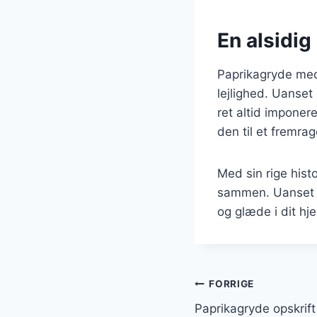
En alsidig 
Paprikagryde med 
lejlighed. Uanse
ret altid impone
den til et fremrag
Med sin rige hist
sammen. Uanset hv
og glæde i dit hj
Indlægsnavi
FORRIGE
Paprikagryde opskri