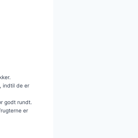
kker.
, indtil de er
ør godt rundt.
frugterne er