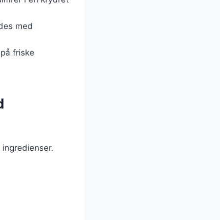
redes med
 på friske
d
 ingredienser.