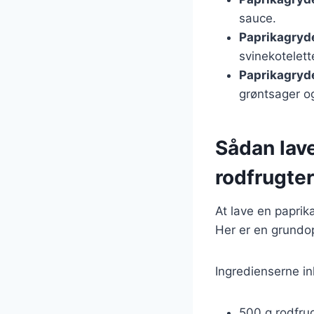
sauce.
Paprikagryd
svinekotelett
Paprikagryd
grøntsager og
Sådan lav
rodfrugter
At lave en paprik
Her er en grundop
Ingredienserne in
500 g rodfrug