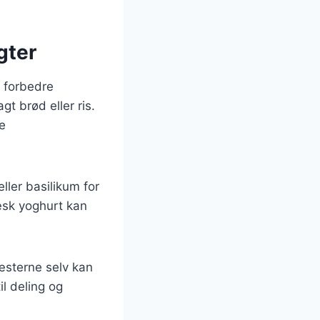
gter
t forbedre
t brød eller ris.
e
eller basilikum for
æsk yoghurt kan
gæsterne selv kan
l deling og