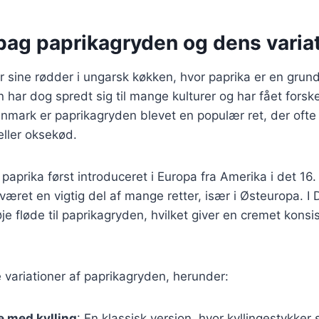
 bag paprikagryden og dens varia
r sine rødder i ungarsk køkken, hvor paprika er en gru
 har dog spredt sig til mange kulturer og har fået forske
Danmark er paprikagryden blevet en populær ret, der oft
eller oksekød.
 paprika først introduceret i Europa fra Amerika i det 16
været en vigtig del af mange retter, især i Østeuropa. I
føje fløde til paprikagryden, hvilket giver en cremet konsi
variationer af paprikagryden, herunder:
e med kylling
: En klassisk version, hvor kyllingestykker 