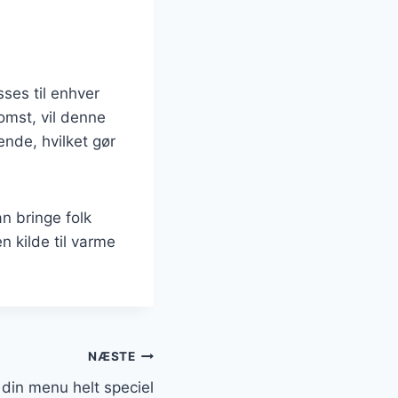
sses til enhver
omst, vil denne
nde, hvilket gør
n bringe folk
 kilde til varme
NÆSTE
r din menu helt speciel