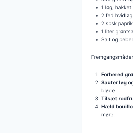
1 løg, hakket
2 fed hvidløg
2 spsk paprik
1 liter grønts
Salt og pebe
Fremgangsmåden 
Forbered gr
Sauter løg o
bløde.
Tilsæt rodfr
Hæld bouillo
møre.