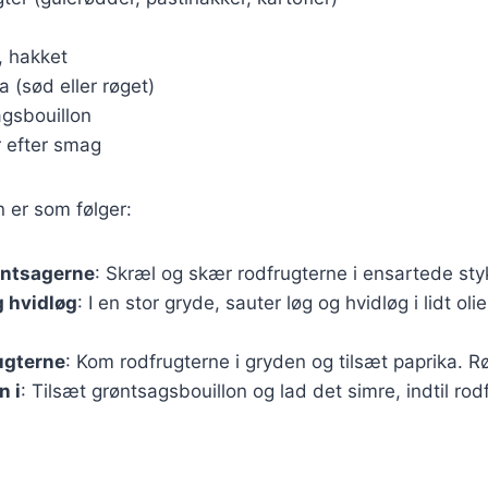
, hakket
a (sød eller røget)
agsbouillon
r efter smag
er som følger:
øntsagerne
: Skræl og skær rodfrugterne i ensartede sty
g hvidløg
: I en stor gryde, sauter løg og hvidløg i lidt olie
ugterne
: Kom rodfrugterne i gryden og tilsæt paprika. R
n i
: Tilsæt grøntsagsbouillon og lad det simre, indtil rod