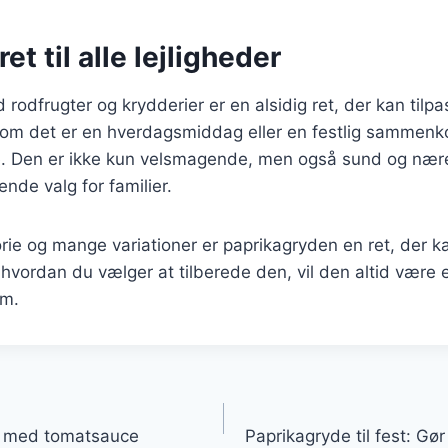
ret til alle lejligheder
rodfrugter og krydderier er en alsidig ret, der kan tilpa
t om det er en hverdagsmiddag eller en festlig sammenk
re. Den er ikke kun velsmagende, men også sund og nære
ende valg for familier.
orie og mange variationer er paprikagryden en ret, der ka
ordan du vælger at tilberede den, vil den altid være en
em.
gation
ft med tomatsauce
Paprikagryde til fest: Gø