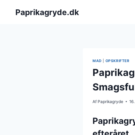
Fortsæt
Paprikagryde.dk
til
indhold
MAD
|
OPSKRIFTER
Paprikag
Smagsful
Af
Paprikagryde
16
Paprikagr
efteråret