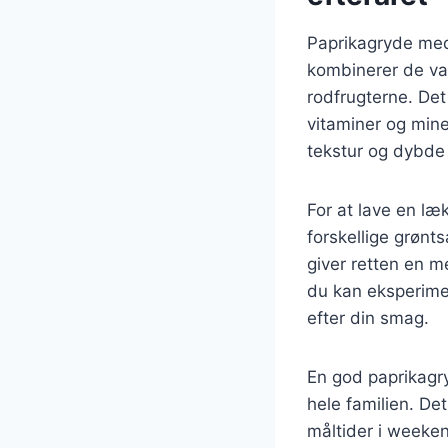
Paprikagryde med 
kombinerer de va
rodfrugterne. De
vitaminer og miner
tekstur og dybde t
For at lave en læ
forskellige grønt
giver retten en me
du kan eksperimen
efter din smag.
En god paprikagry
hele familien. Det
måltider i weeken