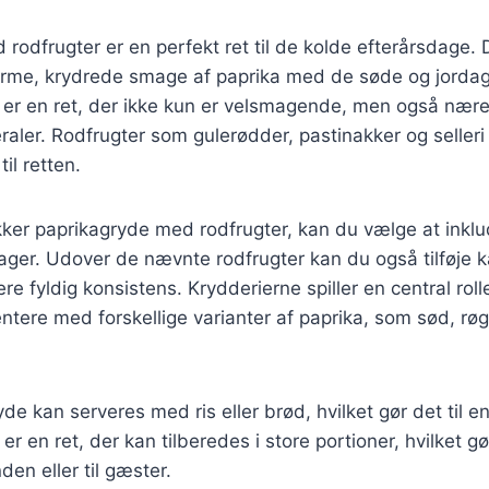
rodfrugter er en perfekt ret til de kolde efterårsdage. 
rme, krydrede smage af paprika med de søde og jordag
t er en ret, der ikke kun er velsmagende, men også nær
aler. Rodfrugter som gulerødder, pastinakker og selleri ti
il retten.
kker paprikagryde med rodfrugter, kan du vælge at inkl
sager. Udover de nævnte rodfrugter kan du også tilføje k
re fyldig konsistens. Krydderierne spiller en central roll
tere med forskellige varianter af paprika, som sød, røge
de kan serveres med ris eller brød, hvilket gør det til e
 er en ret, der kan tilberedes i store portioner, hvilket gø
den eller til gæster.