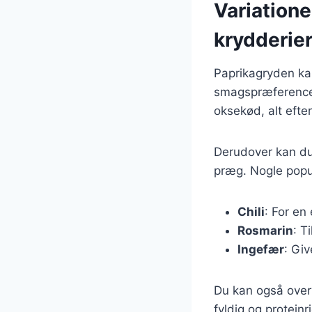
Variatione
krydderie
Paprikagryden kan
smagspræferencer.
oksekød, alt eft
Derudover kan du 
præg. Nogle popu
Chili
: For en
Rosmarin
: T
Ingefær
: Giv
Du kan også overv
fyldig og proteinri