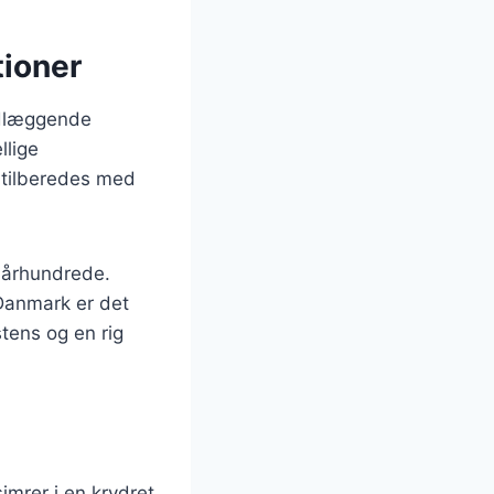
tioner
ndlæggende
llige
e tilberedes med
. århundrede.
 Danmark er det
stens og en rig
simrer i en krydret