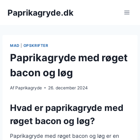
Fortsæt
Paprikagryde.dk
til
indhold
MAD
|
OPSKRIFTER
Paprikagryde med røget
bacon og løg
Af
Paprikagryde
26. december 2024
Hvad er paprikagryde med
røget bacon og løg?
Paprikagryde med røget bacon og løg er en