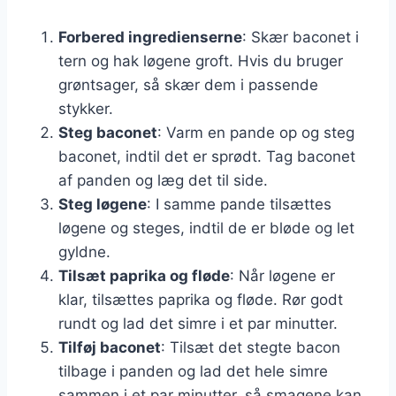
Forbered ingredienserne
: Skær baconet i
tern og hak løgene groft. Hvis du bruger
grøntsager, så skær dem i passende
stykker.
Steg baconet
: Varm en pande op og steg
baconet, indtil det er sprødt. Tag baconet
af panden og læg det til side.
Steg løgene
: I samme pande tilsættes
løgene og steges, indtil de er bløde og let
gyldne.
Tilsæt paprika og fløde
: Når løgene er
klar, tilsættes paprika og fløde. Rør godt
rundt og lad det simre i et par minutter.
Tilføj baconet
: Tilsæt det stegte bacon
tilbage i panden og lad det hele simre
sammen i et par minutter, så smagene kan