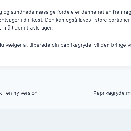
g og sundhedsmæssige fordele er denne ret en fremra
røntsager i din kost. Den kan også laves i store portione
e måltider i travle uger.
 vælger at tilberede din paprikagryde, vil den bringe v
gation
 i en ny version
Paprikagryde me