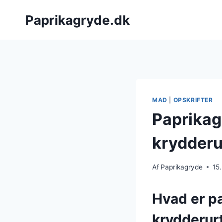
Fortsæt
Paprikagryde.dk
til
indhold
MAD
|
OPSKRIFTER
Paprikag
krydderu
Af
Paprikagryde
15
Hvad er p
krydderur