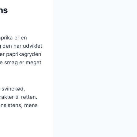
ns
prika er en
 den har udviklet
k er paprikagryden
ige smag er meget
 svinekød,
kter til retten.
onsistens, mens