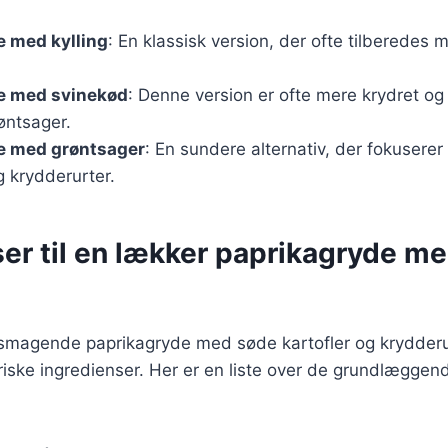
e med kylling
: En klassisk version, der ofte tilberedes 
e med svinekød
: Denne version er ofte mere krydret o
røntsager.
e med grøntsager
: En sundere alternativ, der fokuser
 krydderurter.
ser til en lækker paprikagryde m
elsmagende paprikagryde med søde kartofler og krydderu
iske ingredienser. Her er en liste over de grundlæggend