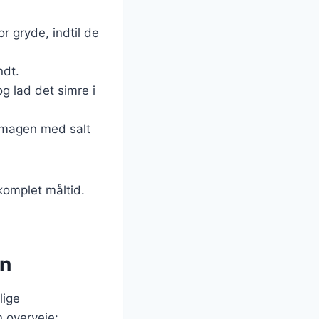
r gryde, indtil de
ndt.
og lad det simre i
 smagen med salt
 komplet måltid.
en
lige
n overveje: