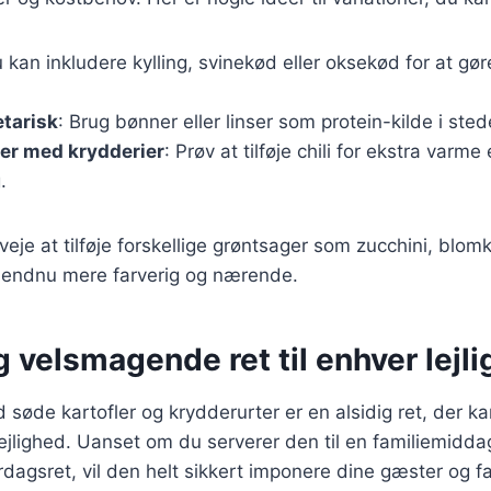
u kan inkludere kylling, svinekød eller oksekød for at gø
tarisk
: Brug bønner eller linser som protein-kilde i sted
er med krydderier
: Prøv at tilføje chili for ekstra varme
.
eje at tilføje forskellige grøntsager som zucchini, blomk
n endnu mere farverig og nærende.
 velsmagende ret til enhver lejl
søde kartofler og krydderurter er en alsidig ret, der kan
jlighed. Uanset om du serverer den til en familiemiddag,
agsret, vil den helt sikkert imponere dine gæster og fa