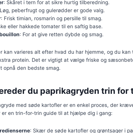
er
: Skåret i tern for at sikre hurtig tilberedning.
 Løg, peberfrugt og gulerødder er gode valg.
r
: Frisk timian, rosmarin og persille til smag.
iske eller hakkede tomater til en saftig base.
bouillon
: For at give retten dybde og smag.
r kan varieres alt efter hvad du har hjemme, og du kan ti
kstra protein. Det er vigtigt at vælge friske og sæsonbe
 at opnå den bedste smag.
ereder du paprikagryden trin for t
agryde med søde kartofler er en enkel proces, der kræver
er en trin-for-trin guide til at hjælpe dig i gang:
gredienserne
: Skær de søde kartofler og grøntsager i 