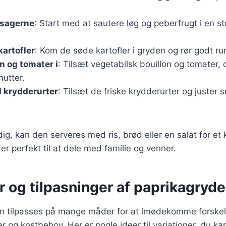
tsagerne
: Start med at sautere løg og peberfrugt i en sto
kartofler
: Kom de søde kartofler i gryden og rør godt ru
n og tomater i
: Tilsæt vegetabilsk bouillon og tomater, 
utter.
 krydderurter
: Tilsæt de friske krydderurter og juster
dig, kan den serveres med ris, brød eller en salat for et
 er perfekt til at dele med familie og venner.
r og tilpasninger af paprikagryd
n tilpasses på mange måder for at imødekomme forskel
og kostbehov. Her er nogle ideer til variationer, du ka