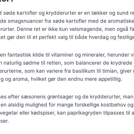
søde kartofler og krydderurter er en lækker og sund re
de smagsnuancer fra søde kartofler med de aromatiske
erurter. Denne ret er ikke kun velsmagende, men også fa
t gør den til et perfekt valg til både hverdag og festlige
en fantastisk kilde til vitaminer og mineraler, herunder 
 en naturlig sødme til retten, som balancerer de krydrede
rurterne, som kan variere fra basilikum til timian, giver 
g og aroma, hvilket gør den endnu mere appetitlig.
ses efter sæsonens grøntsager og de krydderurter, man h
il en alsidig mulighed for mange forskellige kostbehov o
egetar eller kødspiser, kan paprikagryden tilpasses til a
ser.