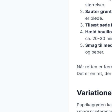
størrelser.
Sauter grøn
er bløde.
Tilsæt søde 
Hæld bouillo
ca. 20-30 min
Smag til med
og peber.
Når retten er fær
Det er en ret, der
Variatione
Paprikagryden ka
smagspræferencer 