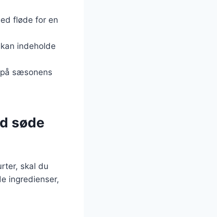
med fløde for en
g kan indeholde
er på sæsonens
ed søde
rter, skal du
e ingredienser,