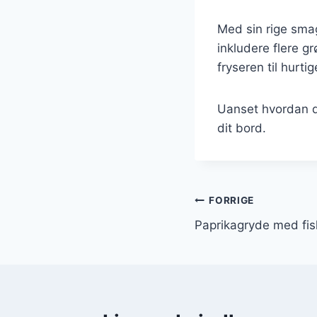
Med sin rige sma
inkludere flere g
fryseren til hurtig
Uanset hvordan du
dit bord.
Indlægsnavi
FORRIGE
Paprikagryde med fisk