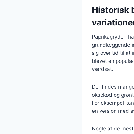
Historisk
variatione
Paprikagryden har
grundlæggende ing
sig over tid til a
blevet en populæ
værdsat.
Der findes mange 
oksekød og grønts
For eksempel kan
en version med s
Nogle af de mest 