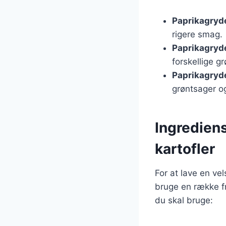
Paprikagryd
rigere smag.
Paprikagryd
forskellige g
Paprikagryd
grøntsager og
Ingredien
kartofler
For at lave en v
bruge en række fr
du skal bruge: