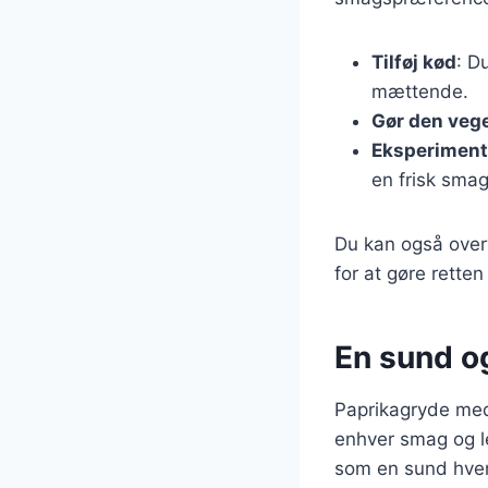
Tilføj kød
: D
mættende.
Gør den vege
Eksperiment
en frisk smag
Du kan også overv
for at gøre rette
En sund og
Paprikagryde med 
enhver smag og le
som en sund hverd