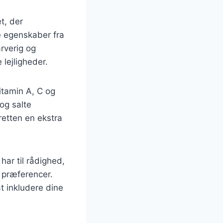
t, der
 egenskaber fra
rverig og
 lejligheder.
vitamin A, C og
 og salte
retten en ekstra
ar til rådighed,
g præferencer.
t inkludere dine