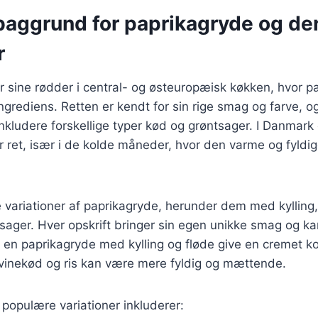
 baggrund for paprikagryde og de
r
 sine rødder i central- og østeuropæisk køkken, hvor pa
rediens. Retten er kendt for sin rige smag og farve, og
t inkludere forskellige typer kød og grøntsager. I Danmar
r ret, især i de kolde måneder, hvor den varme og fyld
variationer af paprikagryde, herunder dem med kylling,
ager. Hver opskrift bringer sin egen unikke smag og kara
 en paprikagryde med kylling og fløde give en cremet k
vinekød og ris kan være mere fyldig og mættende.
populære variationer inkluderer: