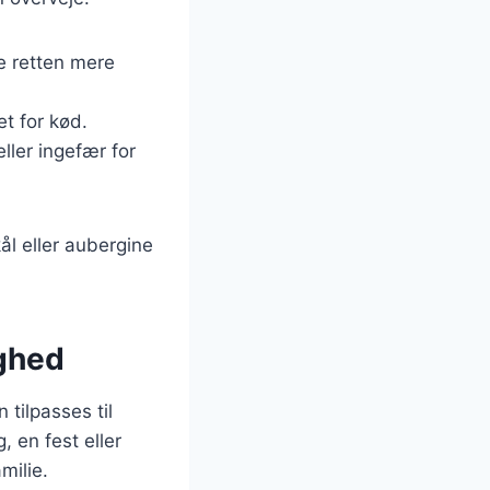
re retten mere
et for kød.
 eller ingefær for
ål eller aubergine
ighed
 tilpasses til
 en fest eller
milie.