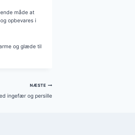
gende måde at
r og opbevares i
arme og glæde til
NÆSTE
d ingefær og persille