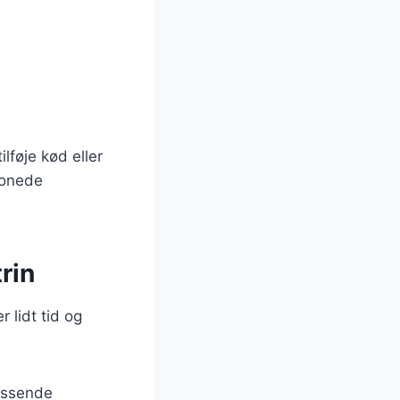
lføje kød eller
tonede
rin
 lidt tid og
passende