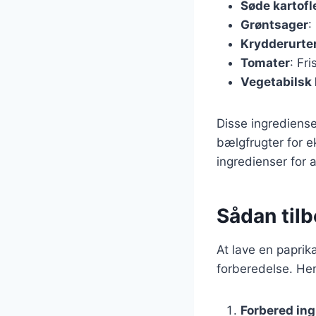
Søde kartofl
Grøntsager
:
Krydderurte
Tomater
: Fr
Vegetabilsk 
Disse ingrediense
bælgfrugter for e
ingredienser for
Sådan tilb
At lave en paprik
forberedelse. Her 
Forbered in