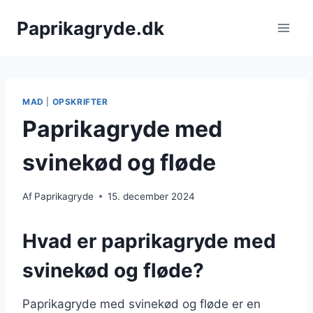
Fortsæt
Paprikagryde.dk
til
indhold
MAD
|
OPSKRIFTER
Paprikagryde med
svinekød og fløde
Af
Paprikagryde
15. december 2024
Hvad er paprikagryde med
svinekød og fløde?
Paprikagryde med svinekød og fløde er en