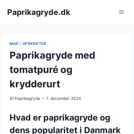
Fortsæt
Paprikagryde.dk
til
indhold
MAD
|
OPSKRIFTER
Paprikagryde med
tomatpuré og
krydderurt
Af
Paprikagryde
7. december 2024
Hvad er paprikagryde og
dens popularitet i Danmark