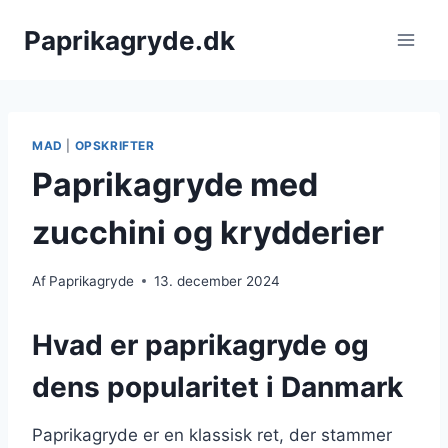
Fortsæt
Paprikagryde.dk
til
indhold
MAD
|
OPSKRIFTER
Paprikagryde med
zucchini og krydderier
Af
Paprikagryde
13. december 2024
Hvad er paprikagryde og
dens popularitet i Danmark
Paprikagryde er en klassisk ret, der stammer