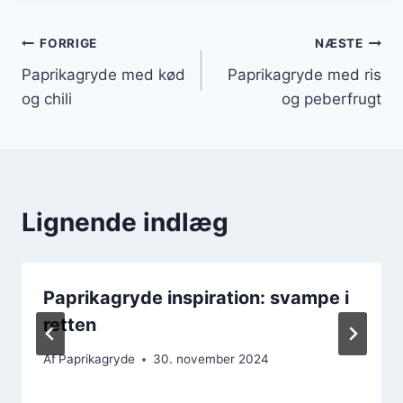
Indlægsnavigation
FORRIGE
NÆSTE
Paprikagryde med kød
Paprikagryde med ris
og chili
og peberfrugt
Lignende indlæg
Paprikagryde inspiration: svampe i
retten
Af
Paprikagryde
30. november 2024