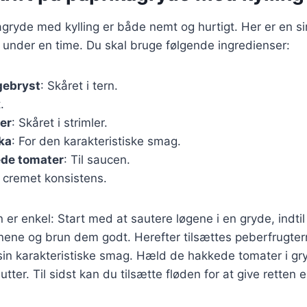
agryde med kylling er både nemt og hurtigt. Her er en si
 under en time. Du skal bruge følgende ingredienser:
gebryst
: Skåret i tern.
.
er
: Skåret i strimler.
ka
: For den karakteristiske smag.
ede tomater
: Til saucen.
n cremet konsistens.
 enkel: Start med at sautere løgene i en gryde, indtil
rnene og brun dem godt. Herefter tilsættes peberfrugte
sin karakteristiske smag. Hæld de hakkede tomater i gr
utter. Til sidst kan du tilsætte fløden for at give retten