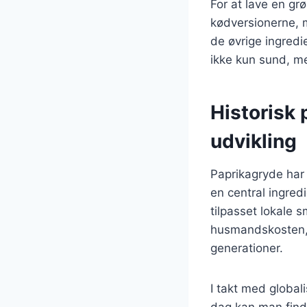
For at lave en 
kødversionerne, m
de øvrige ingredi
ikke kun sund, m
Historisk
udvikling
Paprikagryde har 
en central ingred
tilpasset lokale 
husmandskosten, 
generationer.
I takt med global
dag kan man find