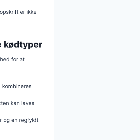
pskrift er ikke
e kødtyper
hed for at
n kombineres
tten kan laves
r og en røgfyldt