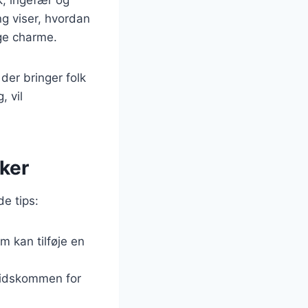
ng viser, hvordan
ige charme.
 der bringer folk
, vil
kker
de tips:
um kan tilføje en
 spidskommen for