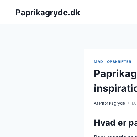
Fortsæt
Paprikagryde.dk
til
indhold
MAD
|
OPSKRIFTER
Paprikag
inspirati
Af
Paprikagryde
17
Hvad er pa