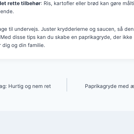
et rette tilbehør
: Ris, kartofler eller brød kan gøre målt
llende.
e til undervejs. Juster krydderierne og saucen, så den 
Med disse tips kan du skabe en paprikagryde, der ikke 
 dig og din familie.
gation
ag: Hurtig og nem ret
Paprikagryde med æ