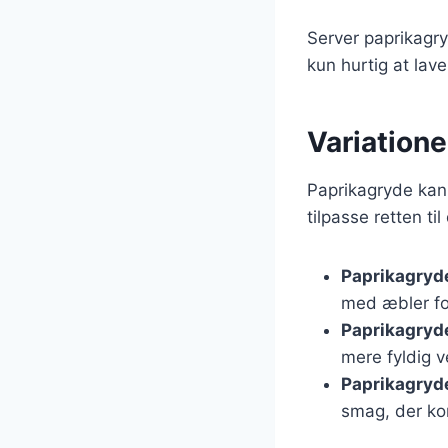
Server paprikagry
kun hurtig at la
Variatione
Paprikagryde kan 
tilpasse retten ti
Paprikagryd
med æbler for
Paprikagryd
mere fyldig v
Paprikagryd
smag, der ko