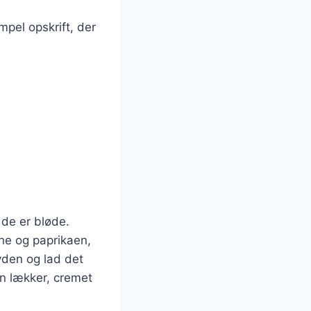
mpel opskrift, der
 de er bløde.
rne og paprikaen,
yden og lad det
 en lækker, cremet