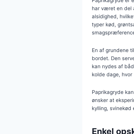
Paprikagryde er e
har været en del 
alsidighed, hvilk
typer kød, grøntsa
smagspræference
En af grundene ti
bordet. Den serve
kan nydes af både
kolde dage, hvor
Paprikagryde kan 
ønsker at eksper
kylling, svinekød 
Enkel opsk