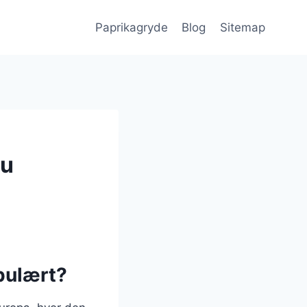
Paprikagryde
Blog
Sitemap
du
pulært?