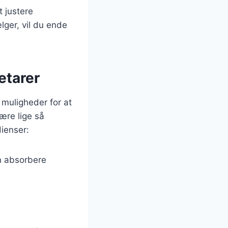
t justere
lger, vil du ende
etarer
 muligheder for at
ære lige så
dienser:
an absorbere