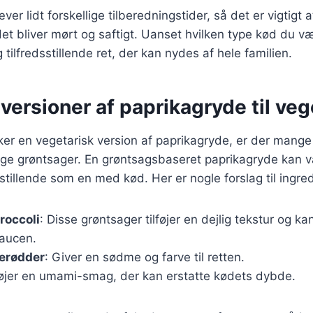
er lidt forskellige tilberedningstider, så det er vigtigt a
det bliver mørt og saftigt. Uanset hvilken type kød du væ
tilfredsstillende ret, der kan nydes af hele familien.
ersioner af paprikagryde til veg
er en vegetarisk version af paprikagryde, er der mange
lige grøntsager. En grøntsagsbaseret paprikagryde kan v
sstillende som en med kød. Her er nogle forslag til ingre
roccoli
: Disse grøntsager tilføjer en dejlig tekstur og k
aucen.
lerødder
: Giver en sødme og farve til retten.
lføjer en umami-smag, der kan erstatte kødets dybde.