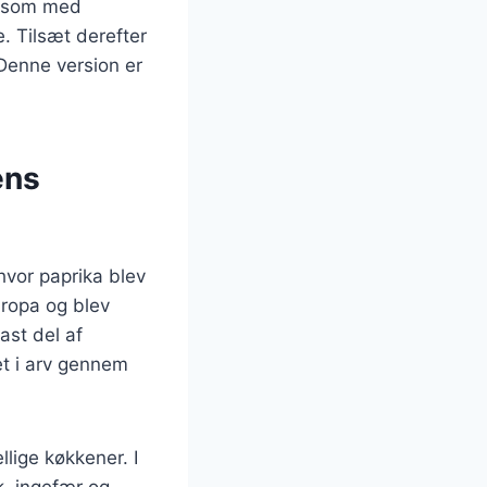
e som med
. Tilsæt derefter
 Denne version er
ens
hvor paprika blev
uropa og blev
ast del af
et i arv gennem
llige køkkener. I
k, ingefær og