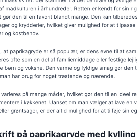
n klassisk ret, der stammer fra det centrale og østlige 
af madkulturen i århundreder. Retten er kendt for sin r
et gør den til en favorit blandt mange. Den kan tilberede
ger og krydderier, hvilket giver mulighed for at tilpasse d
r og kostbehov.
l, at paprikagryde er så populær, er dens evne til at sam
res ofte som en del af familiemiddage eller festlige lejl
 børn og voksne. Den varme og fyldige smag gør den til 
 man har brug for noget trøstende og nærende.
varieres på mange måder, hvilket gør den til en ideel re
imentere i køkkenet. Uanset om man vælger at lave en 
eller grøntsager, er der altid mulighed for at tilføje sin e
rift på paprikagryde med kylling