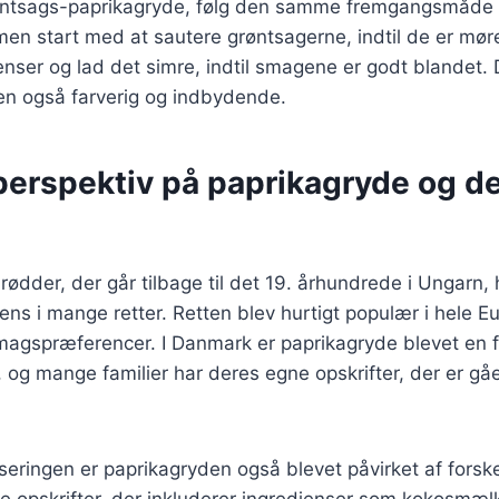
grøntsags-paprikagryde, følg den samme fremgangsmåd
en start med at sautere grøntsagerne, indtil de er møre
enser og lad det simre, indtil smagene er godt blandet.
en også farverig og indbydende.
 perspektiv på paprikagryde og d
rødder, der går tilbage til det 19. århundrede i Ungarn, 
iens i mange retter. Retten blev hurtigt populær i hele E
smagspræferencer. I Danmark er paprikagryde blevet en f
og mange familier har deres egne opskrifter, der er gå
iseringen er paprikagryden også blevet påvirket af forske
e opskrifter, der inkluderer ingredienser som kokosmæl