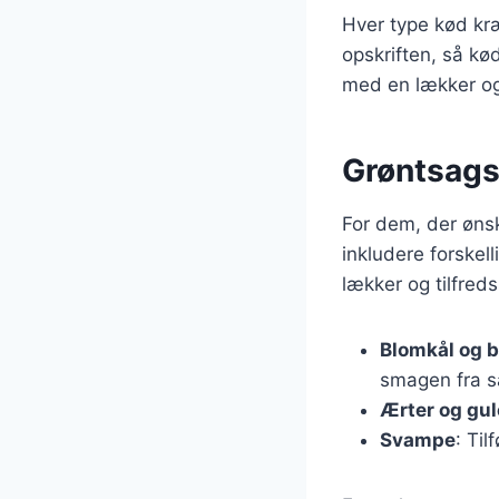
Hver type kød kræv
opskriften, så kø
med en lækker og 
Grøntsagsv
For dem, der ønsk
inkludere forskel
lækker og tilfred
Blomkål og b
smagen fra s
Ærter og gu
Svampe
: Ti