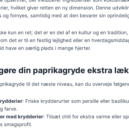
rier, hvilket giver retten en ny dimension. Denne udvikli
s og fornyes, samtidig med at den bevarer sin oprindel
ke kun en ret; det er en del af en kultur og en tradition,
 det er til en festlig lejlighed eller en hverdagsmiddag
id have en særlig plads i mange hjerter.
t gøre din paprikagryde ekstra læ
aprikagryde til det næste niveau, kan du overveje følgen
krydderier
: Friske krydderurter som persille eller basilik
g farve.
er med krydderier
: Tilsæt chili for ekstra varme eller
s smagsprofil.