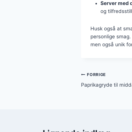
Server med d
og tilfredssti
Husk også at smag
personlige smag. 
men også unik for
Indlægsnavi
FORRIGE
Paprikagryde til midd