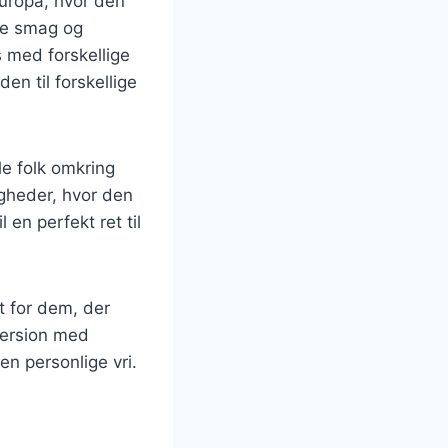
Europa, hvor den
ige smag og
s med forskellige
en til forskellige
le folk omkring
igheder, hvor den
en perfekt ret til
t for dem, der
version med
gen personlige vri.