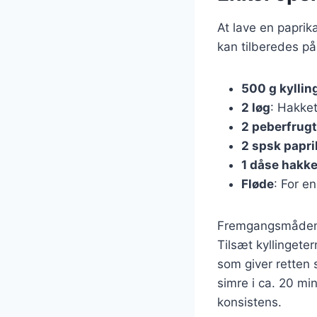
At lave en paprik
kan tilberedes på
500 g kyllin
2 løg
: Hakket
2 peberfrugt
2 spsk papri
1 dåse hakk
Fløde
: For e
Fremgangsmåden er
Tilsæt kyllingete
som giver retten 
simre i ca. 20 min
konsistens.