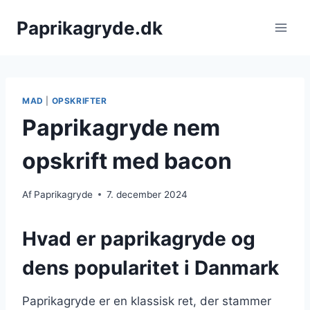
Fortsæt
Paprikagryde.dk
til
indhold
MAD
|
OPSKRIFTER
Paprikagryde nem
opskrift med bacon
Af
Paprikagryde
7. december 2024
Hvad er paprikagryde og
dens popularitet i Danmark
Paprikagryde er en klassisk ret, der stammer