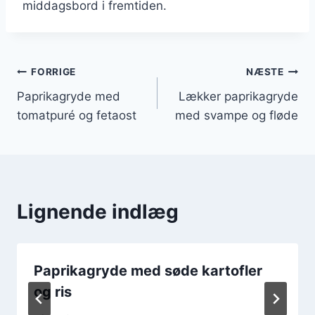
middagsbord i fremtiden.
Indlægsnavigation
FORRIGE
NÆSTE
Paprikagryde med
Lækker paprikagryde
tomatpuré og fetaost
med svampe og fløde
Lignende indlæg
Paprikagryde med søde kartofler
og ris