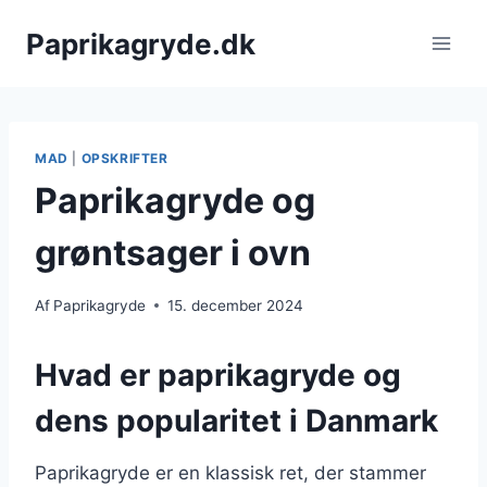
Fortsæt
Paprikagryde.dk
til
indhold
MAD
|
OPSKRIFTER
Paprikagryde og
grøntsager i ovn
Af
Paprikagryde
15. december 2024
Hvad er paprikagryde og
dens popularitet i Danmark
Paprikagryde er en klassisk ret, der stammer