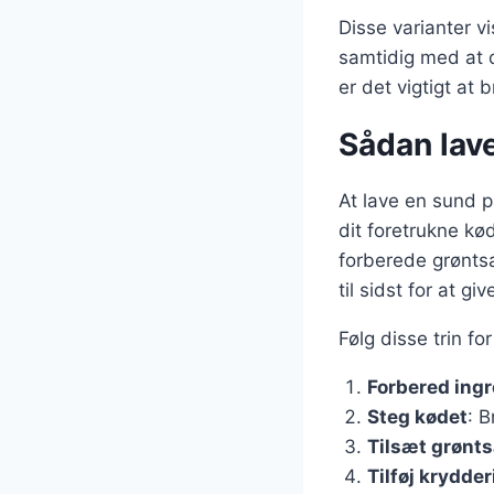
Disse varianter vi
samtidig med at d
er det vigtigt at 
Sådan lav
At lave en sund p
dit foretrukne kø
forberede grøntsa
til sidst for at giv
Følg disse trin fo
Forbered ing
Steg kødet
: B
Tilsæt grønt
Tilføj krydder