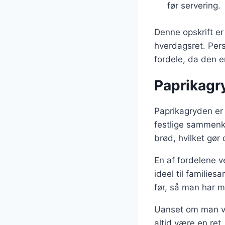
før servering.
Denne opskrift er
hverdagsret. Per
fordele, da den er
Paprikagryd
Paprikagryden er e
festlige sammenko
brød, hvilket gør
En af fordelene v
ideel til famili
før, så man har me
Uanset om man væl
altid være en ret