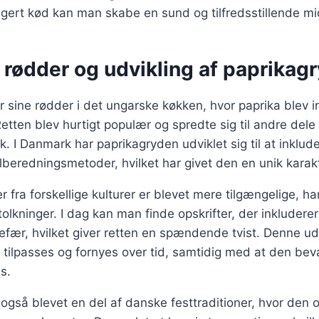
gert kød kan man skabe en sund og tilfredsstillende m
 rødder og udvikling af paprikag
 sine rødder i det ungarske køkken, hvor paprika blev in
etten blev hurtigt populær og spredte sig til andre dele
 I Danmark har paprikagryden udviklet sig til at inklude
ilberedningsmetoder, hvilket har givet den en unik karak
er fra forskellige kulturer er blevet mere tilgængelige, h
olkninger. I dag kan man finde opskrifter, der inkluderer 
efær, hvilket giver retten en spændende tvist. Denne udv
ilpasses og fornyes over tid, samtidig med at den beva
s.
også blevet en del af danske festtraditioner, hvor den 