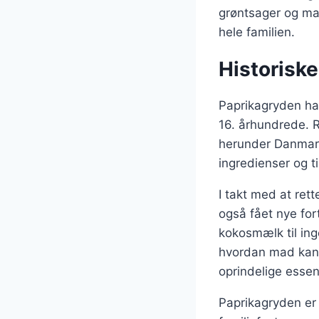
grøntsager og ma
hele familien.
Historiske
Paprikagryden har
16. århundrede. R
herunder Danmark.
ingredienser og t
I takt med at rett
også fået nye fort
kokosmælk til ing
hvordan mad kan t
oprindelige essen
Paprikagryden er 