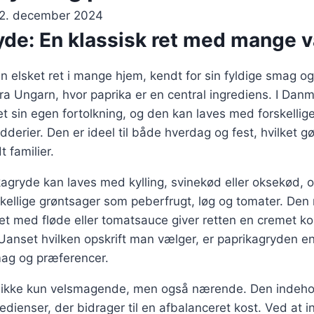
2. december 2024
de: En klassisk ret med mange v
n elsket ret i mange hjem, kendt for sin fyldige smag og
a Ungarn, hvor paprika er en central ingrediens. I Danm
t sin egen fortolkning, og den kan laves med forskellige
derier. Den er ideel til både hverdag og fest, hvilket gø
 familier.
kagryde kan laves med kylling, svinekød eller oksekød, 
kellige grøntsager som peberfrugt, løg og tomater. Den 
t med fløde eller tomatsauce giver retten en cremet ko
anset hvilken opskrift man vælger, er paprikagryden en
mag og præferencer.
 ikke kun velsmagende, men også nærende. Den indehol
dienser, der bidrager til en afbalanceret kost. Ved at i