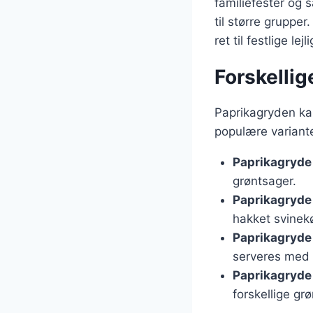
familiefester og 
til større gruppe
ret til festlige lej
Forskellig
Paprikagryden kan
populære variante
Paprikagryde
grøntsager.
Paprikagryde
hakket svinek
Paprikagryde
serveres med ri
Paprikagryde
forskellige gr