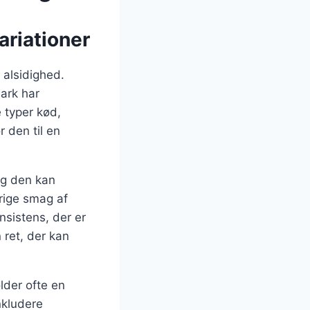
ariationer
 alsidighed.
ark har
 typer kød,
r den til en
og den kan
rige smag af
nsistens, der er
 ret, der kan
der ofte en
nkludere