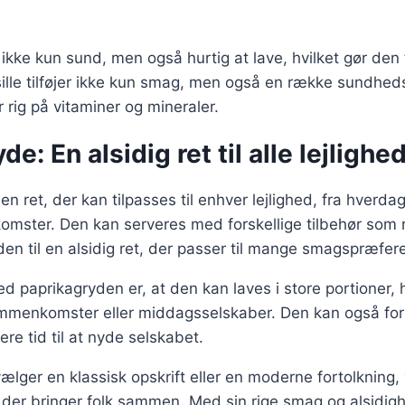
 ikke kun sund, men også hurtig at lave, hvilket gør den t
sille tilføjer ikke kun smag, men også en række sundh
 rig på vitaminer og mineraler.
e: En alsidig ret til alle lejlighe
n ret, der kan tilpasses til enhver lejlighed, fra hverda
mster. Den kan serveres med forskellige tilbehør som ris
 den til en alsidig ret, der passer til mange smagspræfer
ed paprikagryden er, at den kan laves i store portioner, 
esammenkomster eller middagsselskaber. Den kan også f
re tid til at nyde selskabet.
ger en klassisk opskrift eller en moderne fortolkning, 
, der bringer folk sammen. Med sin rige smag og alsidig