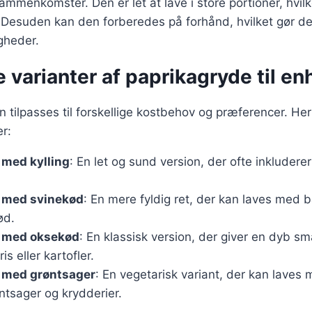
sammenkomster. Den er let at lave i store portioner, hvil
r. Desuden kan den forberedes på forhånd, hvilket gør den
ligheder.
e varianter af paprikagryde til e
 tilpasses til forskellige kostbehov og præferencer. Her
r:
 med kylling
: En let og sund version, der ofte inkluderer
 med svinekød
: En mere fyldig ret, der kan laves med 
ød.
 med oksekød
: En klassisk version, der giver en dyb s
s eller kartofler.
 med grøntsager
: En vegetarisk variant, der kan laves
øntsager og krydderier.