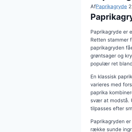
Af
Paprikagryde
2
Paprikagry
Paprikagryde er e
Retten stammer fr
paprikagryden fåe
grøntsager og kryd
populær ret blandt
En klassisk papri
varieres med fors
paprika kombinere
svær at modstå. U
tilpasses efter s
Paprikagryden er
række sunde ingre