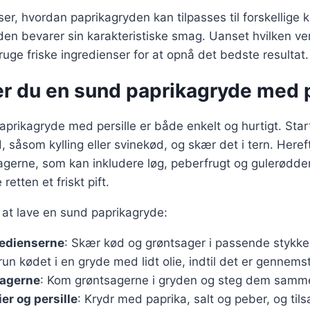
ser, hvordan paprikagryden kan tilpasses til forskellige 
en bevarer sin karakteristiske smag. Uanset hvilken ve
bruge friske ingredienser for at opnå det bedste resultat.
er du en sund paprikagryde med p
aprikagryde med persille er både enkelt og hurtigt. Sta
d, såsom kylling eller svinekød, og skær det i tern. Here
gerne, som kan inkludere løg, peberfrugt og gulerødder. 
e retten et friskt pift.
r at lave en sund paprikagryde:
redienserne
: Skær kød og grøntsager i passende stykke
run kødet i en gryde med lidt olie, indtil det er gennems
sagerne
: Kom grøntsagerne i gryden og steg dem samm
ier og persille
: Krydr med paprika, salt og peber, og tils