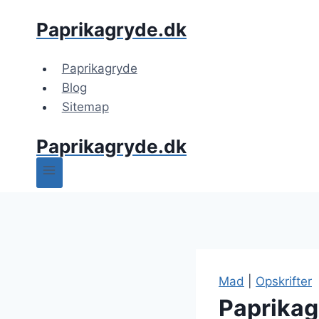
Fortsæt
Paprikagryde.dk
til
indhold
Paprikagryde
Blog
Sitemap
Paprikagryde.dk
Mad
|
Opskrifter
Paprikag