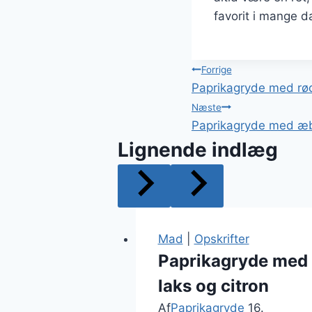
favorit i mange 
Indlægsnavi
Forrige
Paprikagryde med rødv
Næste
Paprikagryde med æb
Lignende indlæg
Mad
|
Opskrifter
Paprikagryde med
laks og citron
Af
Paprikagryde
16.