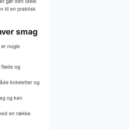
ket gør den ideel
 til en praktisk
nhver smag
 er nogle
 fløde og
både koteletter og
mag og kan
 med en række