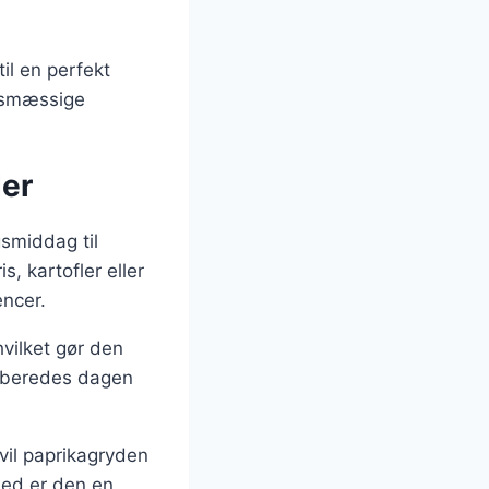
il en perfekt
edsmæssige
der
gsmiddag til
, kartofler eller
encer.
hvilket gør den
orberedes dagen
vil paprikagryden
hed er den en