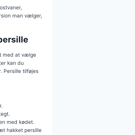
kostvaner,
rsion man vælger,
ersille
rt med at vælge
fter kan du
Persille tilføjes
r.
tegt.
en med kødet.
æt hakket persille