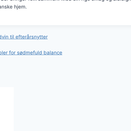
danske hjem.
gation
in til efterårsnytter
ler for sødmefuld balance