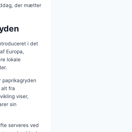
iddag, der mætter
ryden
troduceret i det
 af Europa,
re lokale
ter.
ar paprikagryden
alt fra
ikling viser,
rer sin
ofte serveres ved