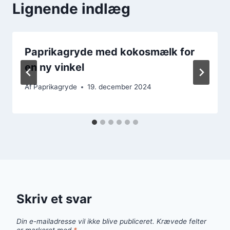
Lignende indlæg
Paprikagryde med kokosmælk for
en ny vinkel
Af
Paprikagryde
19. december 2024
Skriv et svar
Din e-mailadresse vil ikke blive publiceret.
Krævede felter