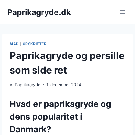
Fortsæt
Paprikagryde.dk
til
indhold
MAD
|
OPSKRIFTER
Paprikagryde og persille
som side ret
Af
Paprikagryde
1. december 2024
Hvad er paprikagryde og
dens popularitet i
Danmark?