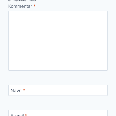
er markeret med
*
Kommentar
*
Navn
*
E-mail
*