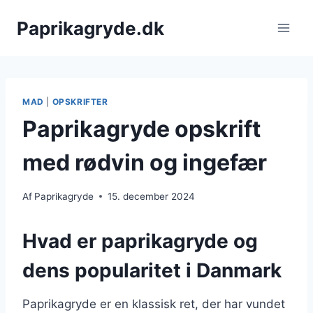
Fortsæt
Paprikagryde.dk
til
indhold
MAD
|
OPSKRIFTER
Paprikagryde opskrift
med rødvin og ingefær
Af
Paprikagryde
15. december 2024
Hvad er paprikagryde og
dens popularitet i Danmark
Paprikagryde er en klassisk ret, der har vundet