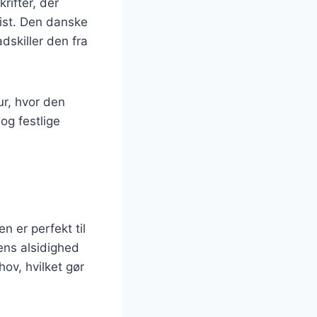
rifter, der
wist. Den danske
dskiller den fra
ur, hvor den
og festlige
n er perfekt til
ens alsidighed
ov, hvilket gør