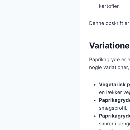
kartofler.
Denne opskrift er
Variatione
Paprikagryde er en
nogle variationer
Vegetarisk 
en lækker veg
Paprikagryd
smagsprofil.
Paprikagryd
simrer i læng