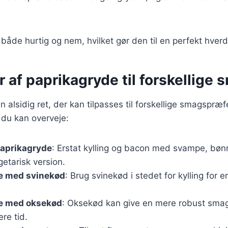
 både hurtig og nem, hvilket gør den til en perfekt hver
r af paprikagryde til forskellige
 alsidig ret, der kan tilpasses til forskellige smagspræf
, du kan overveje:
paprikagryde
: Erstat kylling og bacon med svampe, bønne
etarisk version.
e med svinekød
: Brug svinekød i stedet for kylling for 
e med oksekød
: Oksekød kan give en mere robust smag
ere tid.