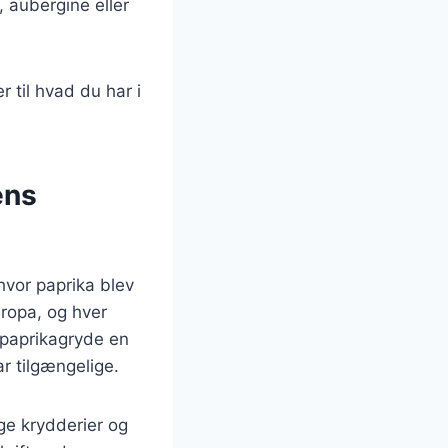
, aubergine eller
r til hvad du har i
ens
hvor paprika blev
uropa, og hver
 paprikagryde en
r tilgængelige.
ige krydderier og