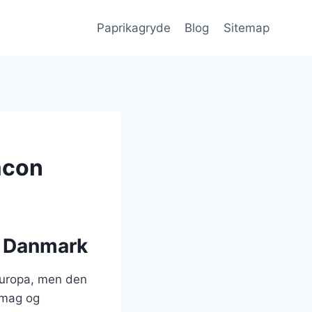
Paprikagryde
Blog
Sitemap
acon
i Danmark
 Europa, men den
 smag og