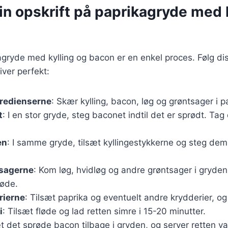
rin opskrift på paprikagryde med 
agryde med kylling og bacon er en enkel proces. Følg diss
liver perfekt:
gredienserne
: Skær kylling, bacon, løg og grøntsager i 
t
: I en stor gryde, steg baconet indtil det er sprødt. Ta
en
: I samme gryde, tilsæt kyllingestykkerne og steg dem 
tsagerne
: Kom løg, hvidløg og andre grøntsager i gryde
løde.
rierne
: Tilsæt paprika og eventuelt andre krydderier, og
i
: Tilsæt fløde og lad retten simre i 15-20 minutter.
æt det sprøde bacon tilbage i gryden, og server retten va