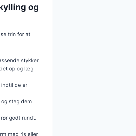
kylling og
e trin for at
passende stykker.
g det op og læg
indtil de er
n og steg dem
 rør godt rundt.
rm med ris eller