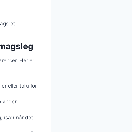
dagsret.
 smagsløg
erencer. Her er
r eller tofu for
en anden
, især når det