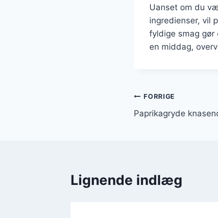
Uanset om du vælg
ingredienser, vil
fyldige smag gør 
en middag, overvej
Indlægsnavi
FORRIGE
Paprikagryde knasen
Lignende indlæg