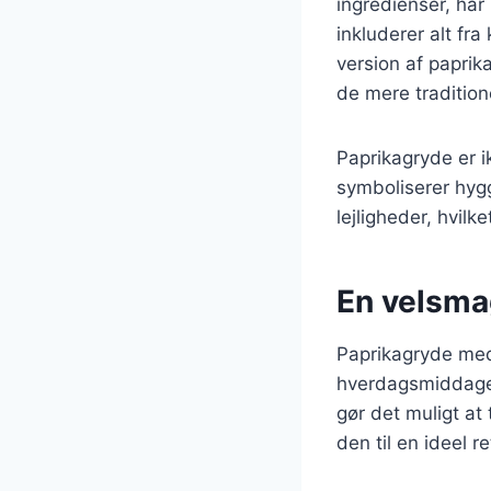
ingredienser, har
inkluderer alt fr
version af paprik
de mere traditione
Paprikagryde er 
symboliserer hygg
lejligheder, hvilk
En velsmag
Paprikagryde med 
hverdagsmiddage,
gør det muligt at
den til en ideel r