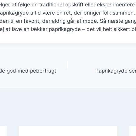
er at følge en traditionel opskrift eller eksperimenter
 paprikagryde altid være en ret, der bringer folk samme
den til en favorit, der aldrig går af mode. Så næste ga
 at lave en lækker paprikagryde – det vil helt sikkert bli
gation
de god med peberfrugt
Paprikagryde ser