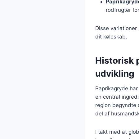
Paprikagryd
rodfrugter fo
Disse variationer 
dit køleskab.
Historisk
udvikling
Paprikagryde har 
en central ingred
region begyndte a
del af husmandsko
I takt med at glob