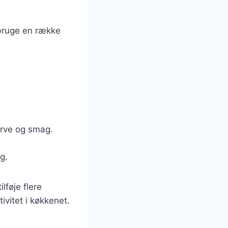
 bruge en række
farve og smag.
g.
lføje flere
ivitet i køkkenet.