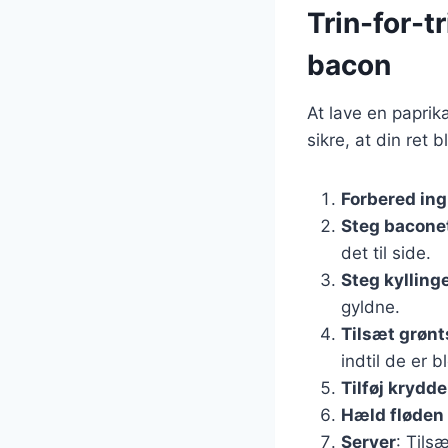
Trin-for-t
bacon
At lave en paprik
sikre, at din ret b
Forbered in
Steg bacone
det til side.
Steg kylling
gyldne.
Tilsæt grøn
indtil de er b
Tilføj krydde
Hæld fløden 
Server
: Tils