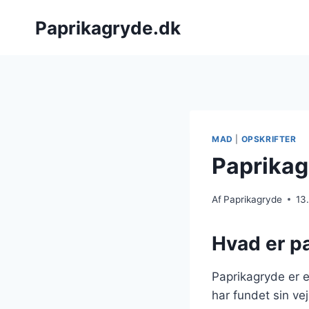
Fortsæt
Paprikagryde.dk
til
indhold
MAD
|
OPSKRIFTER
Paprikag
Af
Paprikagryde
13
Hvad er p
Paprikagryde er e
har fundet sin ve