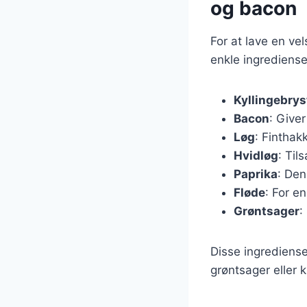
og bacon
For at lave en v
enkle ingrediense
Kyllingebrys
Bacon
: Giver
Løg
: Finthak
Hvidløg
: Til
Paprika
: Den
Fløde
: For e
Grøntsager
:
Disse ingrediense
grøntsager eller k