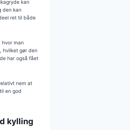
rikagryde kan
og den kan
deel ret til både
, hvor man
, hvilket gør den
yde har også fået
elativt nem at
til en god
d kylling