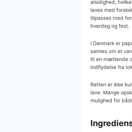
alsidighed, hvilk
laves med forskel
tilpasses med fors
hverdag og fest.
I Danmark er pap
samles om et varm
til en mættende o
indflydelse fra lo
Retten er ikke ku
lave. Mange opskr
mulighed for båd
Ingrediens