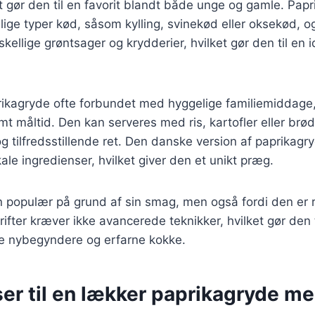
et gør den til en favorit blandt både unge og gamle. Pap
lige typer kød, såsom kylling, svinekød eller oksekød, 
kellige grøntsager og krydderier, hvilket gør den til en i
rikagryde ofte forbundet med hyggelige familiemiddage
t måltid. Den kan serveres med ris, kartofler eller brød
g tilfredsstillende ret. Den danske version af paprikagr
kale ingredienser, hvilket giver den et unikt præg.
n populær på grund af sin smag, men også fordi den er r
ifter kræver ikke avancerede teknikker, hvilket gør den 
e nybegyndere og erfarne kokke.
er til en lækker paprikagryde me