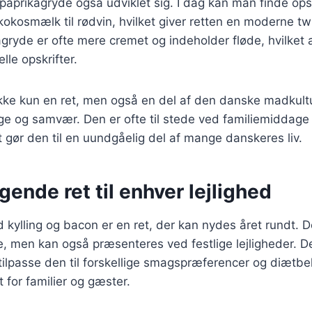
 paprikagryde også udviklet sig. I dag kan man finde opsk
a kokosmælk til rødvin, hvilket giver retten en moderne t
agryde er ofte mere cremet og indeholder fløde, hvilket a
lle opskrifter.
ikke kun en ret, men også en del af den danske madkult
e og samvær. Den er ofte til stede ved familiemiddage 
et gør den til en uundgåelig del af mange danskeres liv.
ende ret til enhver lejlighed
kylling og bacon er en ret, der kan nydes året rundt. De
 men kan også præsenteres ved festlige lejligheder. D
 tilpasse den til forskellige smagspræferencer og diætbeh
et for familier og gæster.