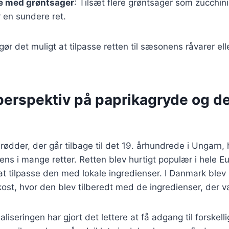
e med grøntsager
: Tilsæt flere grøntsager som zucchini
r en sundere ret.
gør det muligt at tilpasse retten til sæsonens råvarer elle
 perspektiv på paprikagryde og d
rødder, der går tilbage til det 19. århundrede i Ungarn, 
iens i mange retter. Retten blev hurtigt populær i hele E
t tilpasse den med lokale ingredienser. I Danmark blev
st, hvor den blev tilberedt med de ingredienser, der va
aliseringen har gjort det lettere at få adgang til forskell