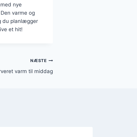
e med nye
n. Den varme og
ng du planlægger
ve et hit!
NÆSTE
veret varm til middag