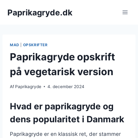
Fortsæt
Paprikagryde.dk
til
indhold
MAD
|
OPSKRIFTER
Paprikagryde opskrift
på vegetarisk version
Af
Paprikagryde
4. december 2024
Hvad er paprikagryde og
dens popularitet i Danmark
Paprikagryde er en klassisk ret, der stammer