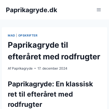
Fortsæt
Paprikagryde.dk
til
indhold
MAD
|
OPSKRIFTER
Paprikagryde til
efteråret med rodfrugter
Af
Paprikagryde
17. december 2024
Paprikagryde: En klassisk
ret til efteråret med
rodfrugter