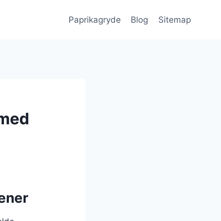
Paprikagryde
Blog
Sitemap
 med
tener