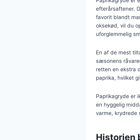
Paprikagryde er e
efterårsaftener. D
favorit blandt ma
oksekød, vil du o
uforglemmelig sm
En af de mest til
sæsonens råvarer.
retten en ekstra 
paprika, hvilket
Paprikagryde er i
en hyggelig midd
varme, krydrede 
Historien