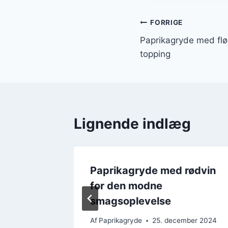
Indlægsnavi
FORRIGE
Paprikagryde med fl
topping
Lignende indlæg
spinat
Paprikagryde med rødvin
for den modne
smagsoplevelse
mber 2024
Af
Paprikagryde
25. december 2024