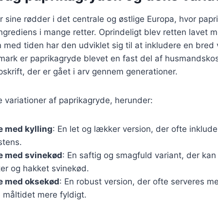
 sine rødder i det centrale og østlige Europa, hvor papr
rediens i mange retter. Oprindeligt blev retten lavet 
 med tiden har den udviklet sig til at inkludere en bred 
nmark er paprikagryde blevet en fast del af husmandsk
skrift, der er gået i arv gennem generationer.
ge variationer af paprikagryde, herunder:
e med kylling
: En let og lækker version, der ofte inklude
stens.
e med svinekød
: En saftig og smagfuld variant, der ka
ter og hakket svinekød.
e med oksekød
: En robust version, der ofte serveres me
e måltidet mere fyldigt.