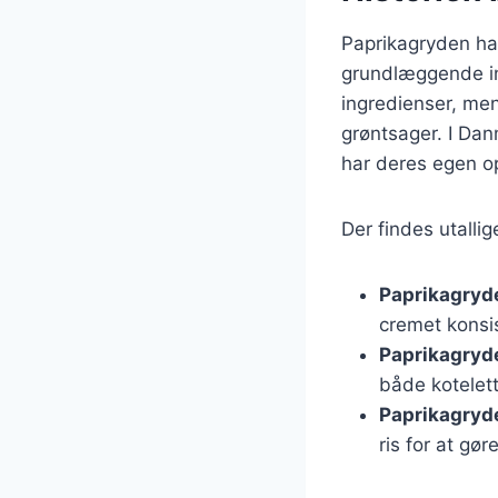
Paprikagryden har
grundlæggende ing
ingredienser, men
grøntsager. I Da
har deres egen op
Der findes utalli
Paprikagryd
cremet konsi
Paprikagryd
både kotelet
Paprikagryd
ris for at gør