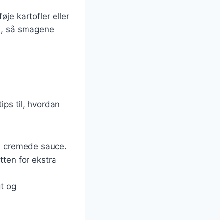
je kartofler eller
re, så smagene
ips til, hvordan
en cremede sauce.
etten for ekstra
gt og