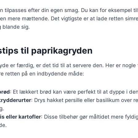
n tilpasses efter din egen smag. Du kan for eksempel tilfø
etten mere mættende. Det vigtigste er at lade retten sim
g blande sig.
tips til paprikagryden
de er færdig, er det tid til at servere den. Her er nogle t
e retten på en indbydende måde:
brød
: Et lækkert brød kan være perfekt til at dyppe i d
 krydderurter
: Drys hakket persille eller basilikum over r
g.
s eller kartofler
: Disse tilbehør gør måltidet mere fyldi
nde.