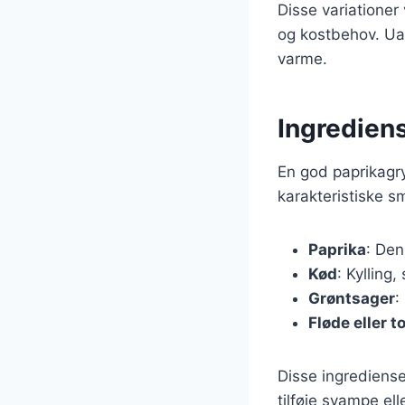
Disse variationer
og kostbehov. Uan
varme.
Ingredien
En god paprikagry
karakteristiske s
Paprika
: Den
Kød
: Kylling
Grøntsager
:
Fløde eller 
Disse ingrediense
tilføje svampe ell