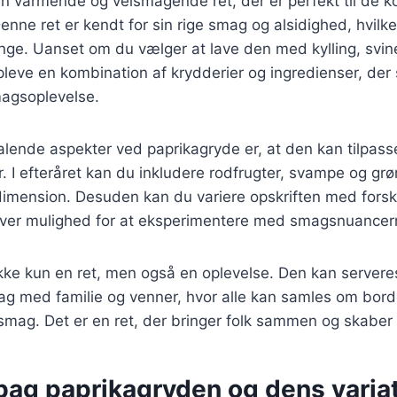
n varmende og velsmagende ret, der er perfekt til de k
enne ret er kendt for sin rige smag og alsidighed, hvilke
nge. Uanset om du vælger at lave den med kylling, svin
pleve en kombination af krydderier og ingredienser, der
agsoplevelse.
talende aspekter ved paprikagryde er, at den kan tilpass
 I efteråret kan du inkludere rodfrugter, svampe og grø
dimension. Desuden kan du variere opskriften med forske
 giver mulighed for at eksperimentere med smagsnuancer
kke kun en ret, men også en oplevelse. Den kan servere
ag med familie og venner, hvor alle kan samles om bor
smag. Det er en ret, der bringer folk sammen og skaber
 bag paprikagryden og dens varia