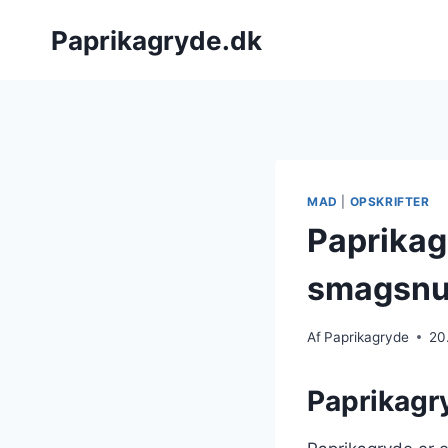
Fortsæt
Paprikagryde.dk
til
indhold
MAD
|
OPSKRIFTER
Paprikagr
smagsnu
Af
Paprikagryde
20
Paprikagry