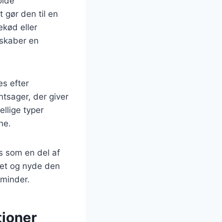
olde
t gør den til en
ekød eller
 skaber en
es efter
ntsager, der giver
llige typer
ne.
s som en del af
det og nyde den
 minder.
tioner