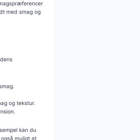
 smagspræferencer
yldt med smag og
 dens
 smag.
mag og tekstur.
ension.
eksempel kan du
r også muligt at