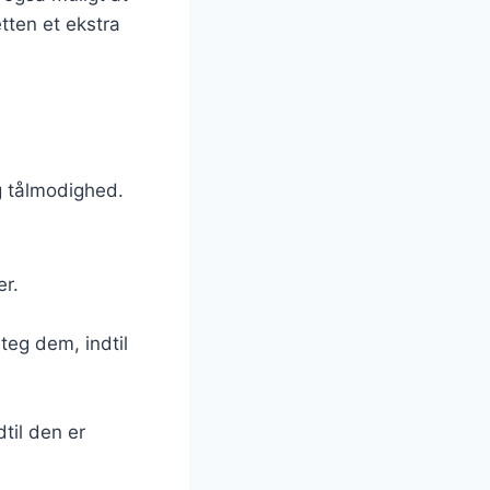
tten et ekstra
og tålmodighed.
er.
teg dem, indtil
dtil den er