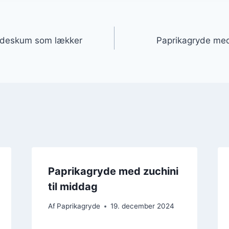
gation
ødeskum som lækker
Paprikagryde med
Paprikagryde med zuchini
til middag
Af
Paprikagryde
19. december 2024