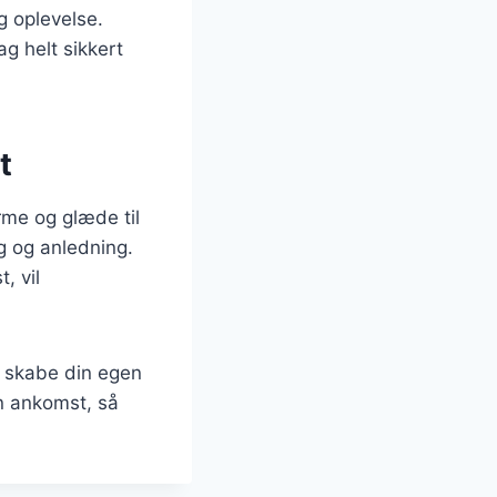
g oplevelse.
g helt sikkert
t
rme og glæde til
g og anledning.
, vil
u skabe din egen
in ankomst, så