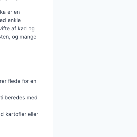
ika er en
med enkle
vifte af kød og
osten, og mange
rer fløde for en
n tilberedes med
d kartofler eller