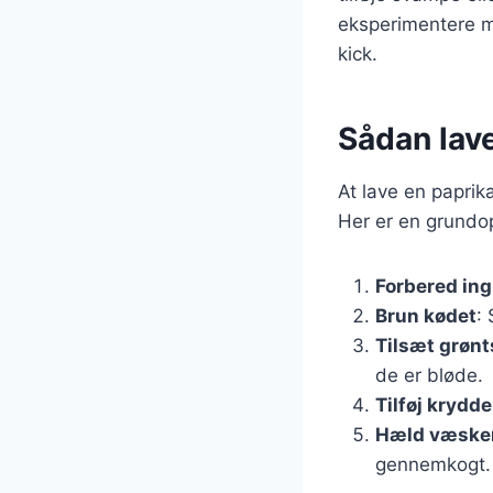
eksperimentere me
kick.
Sådan lav
At lave en paprik
Her er en grundop
Forbered in
Brun kødet
:
Tilsæt grøn
de er bløde.
Tilføj krydde
Hæld væsken
gennemkogt.