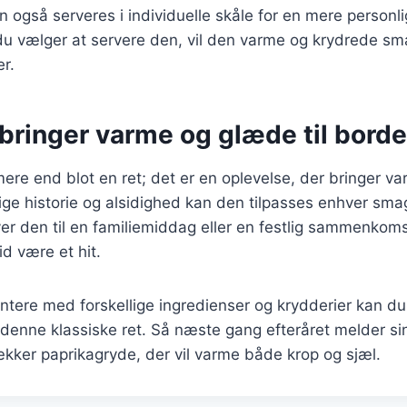
 også serveres i individuelle skåle for en mere personli
u vælger at servere den, vil den varme og krydrede sma
r.
 bringer varme og glæde til borde
ere end blot en ret; det er en oplevelse, der bringer va
ige historie og alsidighed kan den tilpasses enhver sma
r den til en familiemiddag eller en festlig sammenkomst
id være et hit.
ntere med forskellige ingredienser og krydderier kan d
 denne klassiske ret. Så næste gang efteråret melder s
ækker paprikagryde, der vil varme både krop og sjæl.