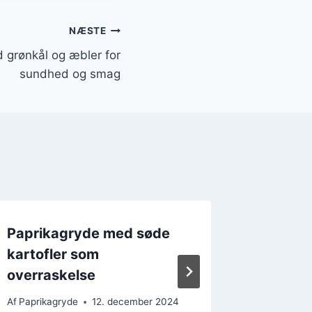
NÆSTE
 grønkål og æbler for
sundhed og smag
Paprikagryde med søde
Paprik
kartofler som
og toma
overraskelse
ret
Af
Paprikagryde
12. december 2024
Af
Paprika