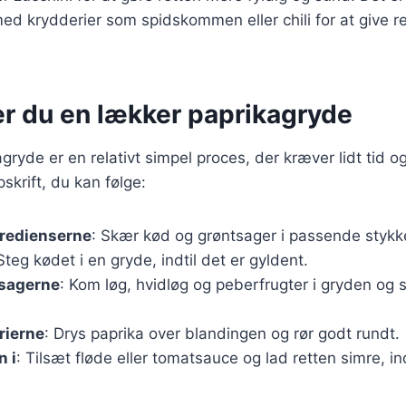
d krydderier som spidskommen eller chili for at give re
er du en lækker paprikagryde
agryde er en relativt simpel proces, der kræver lidt tid 
skrift, du kan følge:
gredienserne
: Skær kød og grøntsager i passende stykk
 Steg kødet i en gryde, indtil det er gyldent.
tsagerne
: Kom løg, hvidløg og peberfrugter i gryden og s
rierne
: Drys paprika over blandingen og rør godt rundt.
 i
: Tilsæt fløde eller tomatsauce og lad retten simre, in