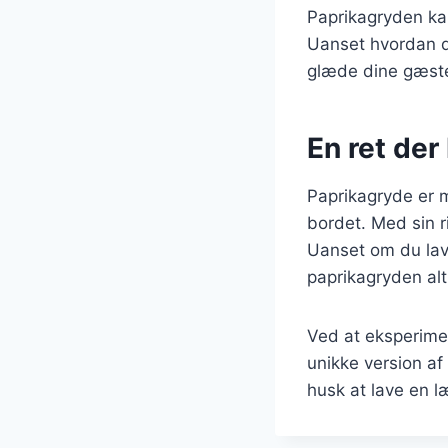
Paprikagryden kan
Uanset hvordan d
glæde dine gæste
En ret der
Paprikagryde er m
bordet. Med sin r
Uanset om du lave
paprikagryden alt
Ved at eksperime
unikke version af
husk at lave en l