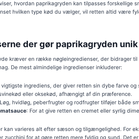
 viser, hvordan paprikagryden kan tilpasses forskellige
set hvilken type kød du vælger, vil retten altid være f
serne der gør paprikagryden unik
de kræver en række nøgleingredienser, der bidrager til
mag. De mest almindelige ingredienser inkluderer:
 vigtigste ingrediens, der giver retten sin dybe farve og
, svinekød eller oksekød, afhængigt af din præference.
 Løg, hvidløg, peberfrugter og rodfrugter tilføjer både s
tomatsauce
: For at give retten en cremet eller syrlig dim
r kan varieres alt efter sæson og tilgængelighed. For 
er zucchini for at gøre retten mere fyldig og sund. Det e