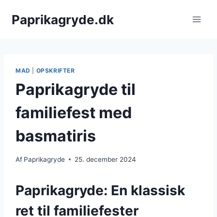
Fortsæt
Paprikagryde.dk
til
indhold
MAD
|
OPSKRIFTER
Paprikagryde til
familiefest med
basmatiris
Af
Paprikagryde
25. december 2024
Paprikagryde: En klassisk
ret til familiefester