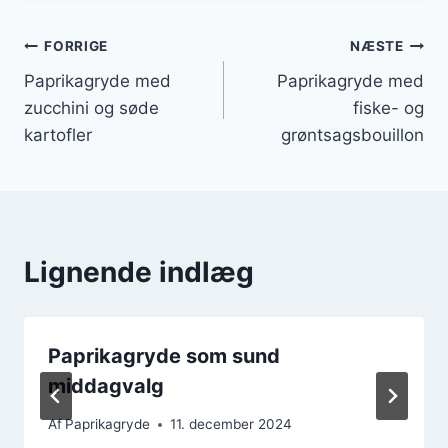
Indlægsnavigation
FORRIGE
NÆSTE
Paprikagryde med
Paprikagryde med
zucchini og søde
fiske- og
kartofler
grøntsagsbouillon
Lignende indlæg
Paprikagryde som sund
middagvalg
Af
Paprikagryde
11. december 2024