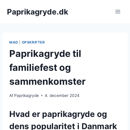
Fortsæt
Paprikagryde.dk
til
indhold
MAD
|
OPSKRIFTER
Paprikagryde til
familiefest og
sammenkomster
Af
Paprikagryde
4. december 2024
Hvad er paprikagryde og
dens popularitet i Danmark