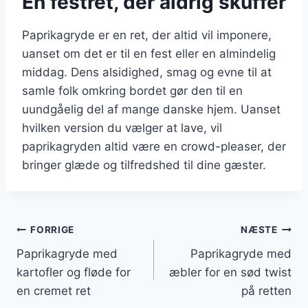
En festret, der aldrig skuffer
Paprikagryde er en ret, der altid vil imponere,
uanset om det er til en fest eller en almindelig
middag. Dens alsidighed, smag og evne til at
samle folk omkring bordet gør den til en
uundgåelig del af mange danske hjem. Uanset
hvilken version du vælger at lave, vil
paprikagryden altid være en crowd-pleaser, der
bringer glæde og tilfredshed til dine gæster.
Indlægsnavigation
FORRIGE
NÆSTE
Paprikagryde med
Paprikagryde med
kartofler og fløde for
æbler for en sød twist
en cremet ret
på retten