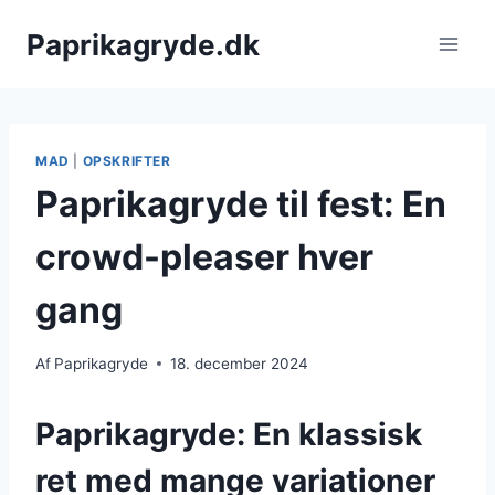
Fortsæt
Paprikagryde.dk
til
indhold
MAD
|
OPSKRIFTER
Paprikagryde til fest: En
crowd-pleaser hver
gang
Af
Paprikagryde
18. december 2024
Paprikagryde: En klassisk
ret med mange variationer