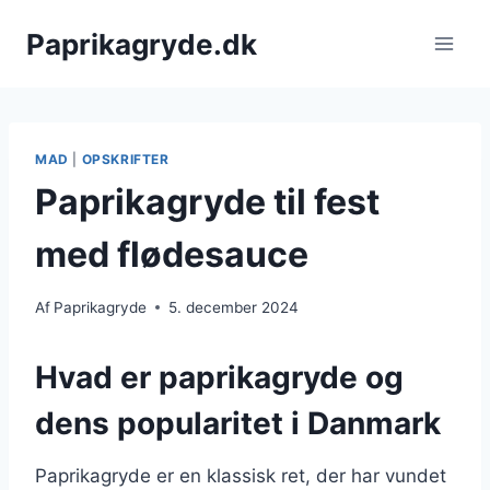
Fortsæt
Paprikagryde.dk
til
indhold
MAD
|
OPSKRIFTER
Paprikagryde til fest
med flødesauce
Af
Paprikagryde
5. december 2024
Hvad er paprikagryde og
dens popularitet i Danmark
Paprikagryde er en klassisk ret, der har vundet