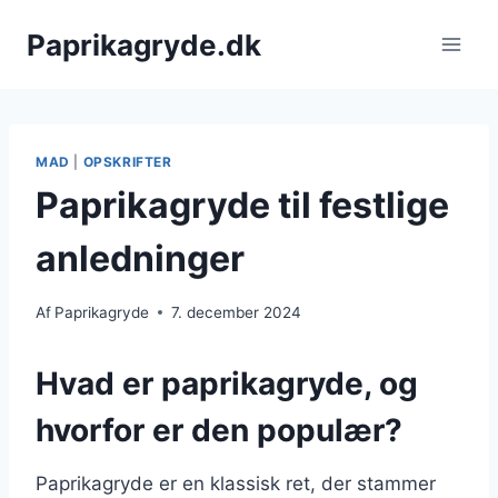
Fortsæt
Paprikagryde.dk
til
indhold
MAD
|
OPSKRIFTER
Paprikagryde til festlige
anledninger
Af
Paprikagryde
7. december 2024
Hvad er paprikagryde, og
hvorfor er den populær?
Paprikagryde er en klassisk ret, der stammer