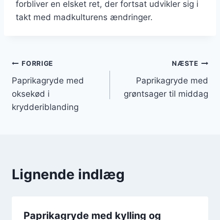
forbliver en elsket ret, der fortsat udvikler sig i
takt med madkulturens ændringer.
Indlægsnavigation
FORRIGE
NÆSTE
Paprikagryde med
Paprikagryde med
oksekød i
grøntsager til middag
krydderiblanding
Lignende indlæg
Paprikagryde med kylling og