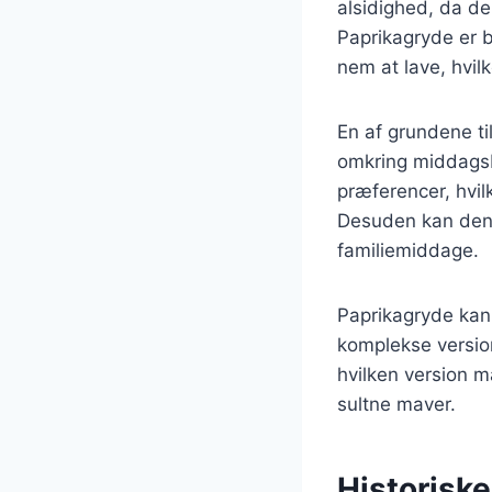
alsidighed, da de
Paprikagryde er 
nem at lave, hvil
En af grundene ti
omkring middagsb
præferencer, hvil
Desuden kan den la
familiemiddage.
Paprikagryde kan 
komplekse versio
hvilken version ma
sultne maver.
Historisk