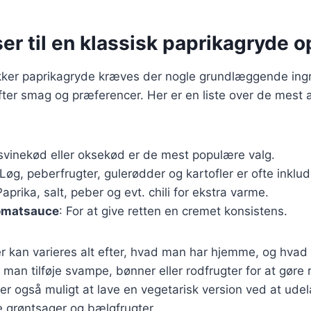
er til en klassisk paprikagryde o
ækker paprikagryde kræves der nogle grundlæggende ing
efter smag og præferencer. Her er en liste over de mest 
, svinekød eller oksekød er de mest populære valg.
 Løg, peberfrugter, gulerødder og kartofler er ofte inklud
Paprika, salt, peber og evt. chili for ekstra varme.
tomatsauce
: For at give retten en cremet konsistens.
r kan varieres alt efter, hvad man har hjemme, og hvad
man tilføje svampe, bønner eller rodfrugter for at gøre 
r også muligt at lave en vegetarisk version ved at udel
e grøntsager og bælgfrugter.