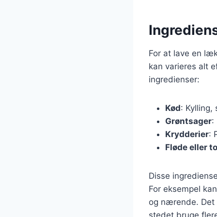
Ingrediens
For at lave en l
kan varieres alt 
ingredienser:
Kød
: Kylling
Grøntsager
:
Krydderier
: 
Fløde eller 
Disse ingrediense
For eksempel kan 
og nærende. Det e
stedet bruge fler