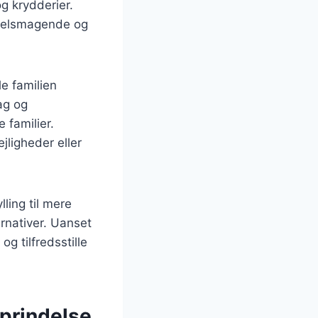
g krydderier.
 velsmagende og
le familien
ag og
 familier.
ejligheder eller
ling til mere
rnativer. Uanset
g tilfredsstille
prindelse