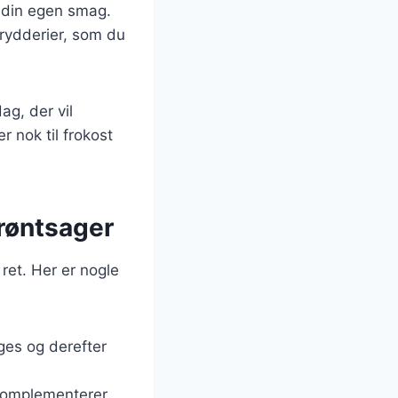
r din egen smag.
krydderier, som du
ag, der vil
er nok til frokost
grøntsager
ret. Her er nogle
eges og derefter
komplementerer