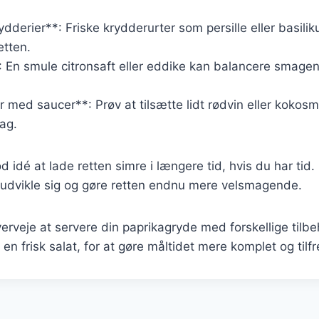
ydderier**: Friske krydderurter som persille eller basilik
etten.
: En smule citronsaft eller eddike kan balancere smagen
 med saucer**: Prøv at tilsætte lidt rødvin eller kokosm
ag.
 idé at lade retten simre i længere tid, hvis du har tid. 
dvikle sig og gøre retten endnu mere velsmagende.
erveje at servere din paprikagryde med forskellige tilbe
 en frisk salat, for at gøre måltidet mere komplet og tilfr