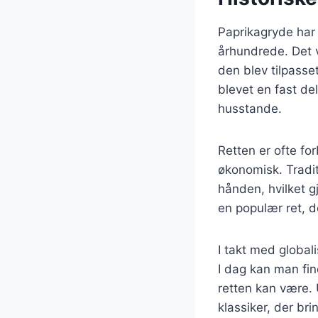
Paprikagryde har 
århundrede. Det v
den blev tilpasse
blevet en fast de
husstande.
Retten er ofte f
økonomisk. Tradi
hånden, hvilket g
en populær ret, de
I takt med globali
I dag kan man find
retten kan være. 
klassiker, der br