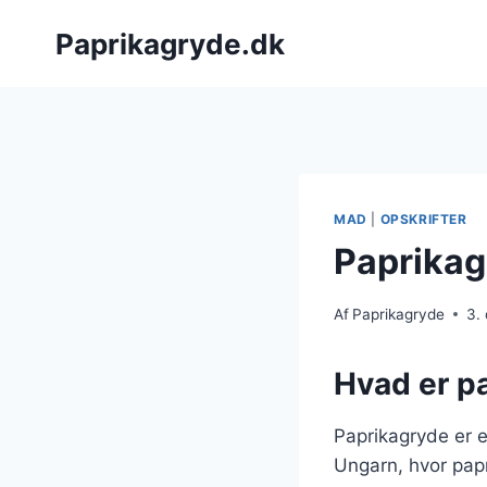
Fortsæt
Paprikagryde.dk
til
indhold
MAD
|
OPSKRIFTER
Paprikag
Af
Paprikagryde
3.
Hvad er pa
Paprikagryde er e
Ungarn, hvor papr