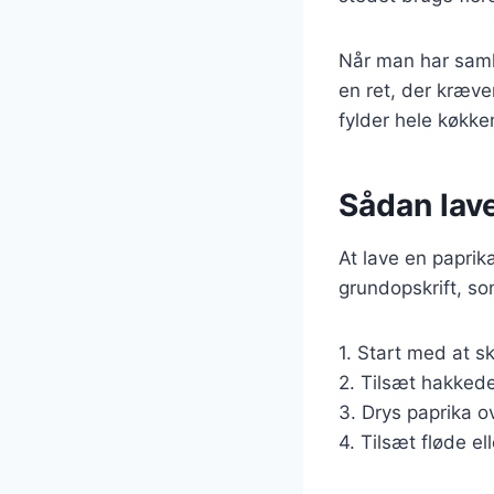
Når man har samle
en ret, der kræve
fylder hele køkke
Sådan lav
At lave en paprik
grundopskrift, so
1. Start med at sk
2. Tilsæt hakkede
3. Drys paprika o
4. Tilsæt fløde el