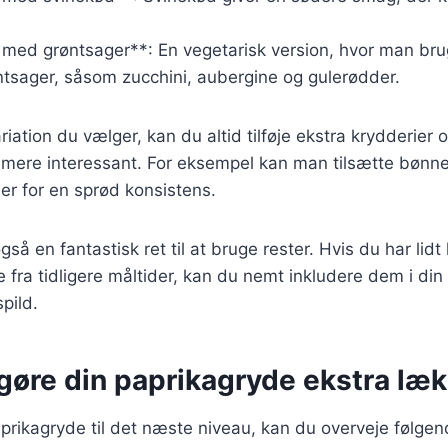
 med grøntsager**: En vegetarisk version, hvor man bru
tsager, såsom zucchini, aubergine og gulerødder.
iation du vælger, kan du altid tilføje ekstra krydderier 
n mere interessant. For eksempel kan man tilsætte bønne
der for en sprød konsistens.
så en fantastisk ret til at bruge rester. Hvis du har lidt 
e fra tidligere måltider, kan du nemt inkludere dem i din
pild.
t gøre din paprikagryde ekstra læ
aprikagryde til det næste niveau, kan du overveje følgen