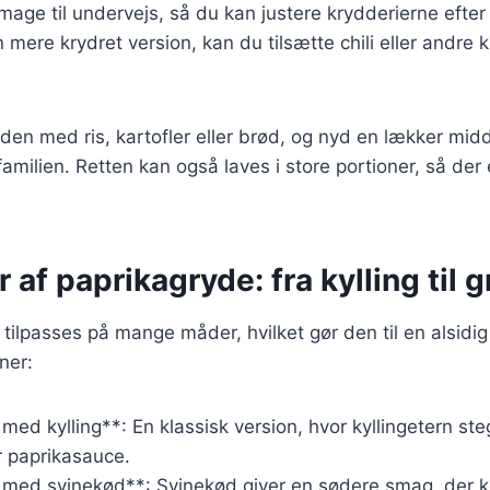
 smage til undervejs, så du kan justere krydderierne efte
 mere krydret version, kan du tilsætte chili eller andre 
den med ris, kartofler eller brød, og nyd en lækker midd
e familien. Retten kan også laves i store portioner, så der 
r af paprikagryde: fra kylling til 
tilpasses på mange måder, hvilket gør den til en alsidig 
ner:
med kylling**: En klassisk version, hvor kyllingetern st
r paprikasauce.
 med svinekød**: Svinekød giver en sødere smag, der 