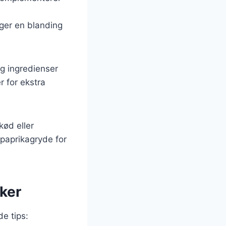
ger en blanding
og ingredienser
r for ekstra
kød eller
 paprikagryde for
kker
de tips: