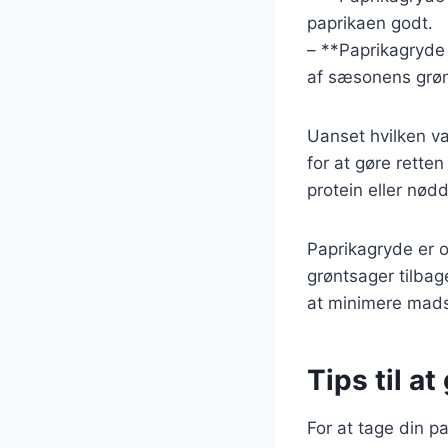
paprikaen godt.
– **Paprikagryde
af sæsonens grøn
Uanset hvilken var
for at gøre rette
protein eller nød
Paprikagryde er og
grøntsager tilbag
at minimere mads
Tips til a
For at tage din p