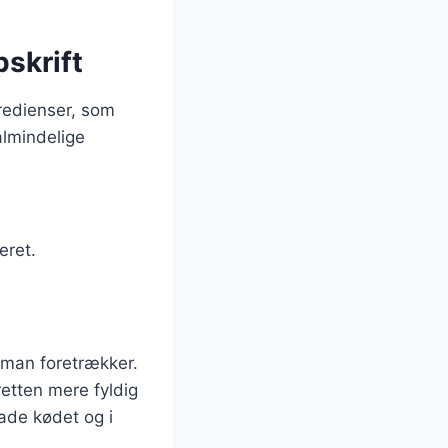
pskrift
redienser, som
almindelige
eret.
 man foretrækker.
retten mere fyldig
ade kødet og i