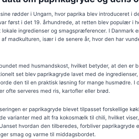
sine rødder i Ungarn, hvor paprika blev introduceret i de
ar først i det 19. århundrede, at retten blev populær i 
t lokale ingredienser og smagspræferencer. I Danmark e
l af madkulturen, især i de senere år, hvor den har vun
orbundet med husmandskost, hvilket betyder, at den er
tionelt set blev paprikagryde lavet med de ingrediense
jorde den til en praktisk løsning for mange husmødre. I 
r ofte serveres med ris, kartofler eller brød.
seringen er paprikagryde blevet tilpasset forskellige køk
e varianter med alt fra kokosmælk til chili, hvilket viser,
Uanset hvordan den tilberedes, forbliver paprikagryde e
inger smag og varme til middagsbordet.