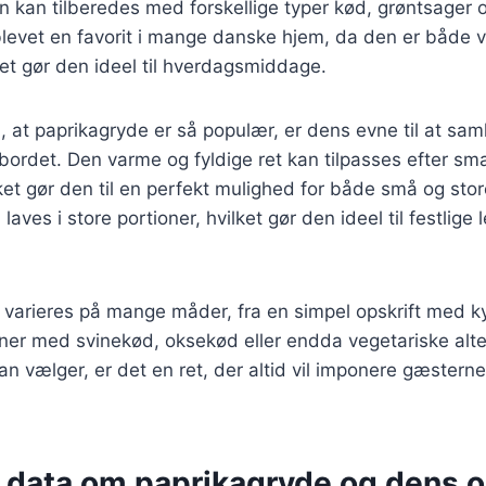
n kan tilberedes med forskellige typer kød, grøntsager o
blevet en favorit i mange danske hjem, da den er både
ket gør den ideel til hverdagsmiddage.
l, at paprikagryde er så populær, er dens evne til at sam
ordet. Den varme og fyldige ret kan tilpasses efter sm
ket gør den til en perfekt mulighed for både små og store
ves i store portioner, hvilket gør den ideel til festlige l
varieres på mange måder, fra en simpel opskrift med kyl
ner med svinekød, oksekød eller endda vegetariske alte
n vælger, er det en ret, der altid vil imponere gæsterne o
e data om paprikagryde og dens o