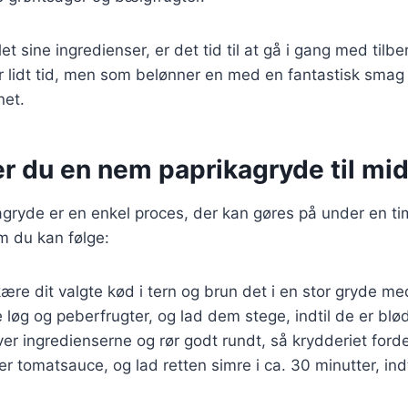
t sine ingredienser, er det tid til at gå i gang med tilb
r lidt tid, men som belønner en med en fantastisk smag 
net.
er du en nem paprikagryde til mi
agryde er en enkel proces, der kan gøres på under en ti
m du kan følge:
ære dit valgte kød i tern og brun det i en stor gryde med 
 løg og peberfrugter, og lad dem stege, indtil de er blø
ver ingredienserne og rør godt rundt, så krydderiet ford
ler tomatsauce, og lad retten simre i ca. 30 minutter, ind