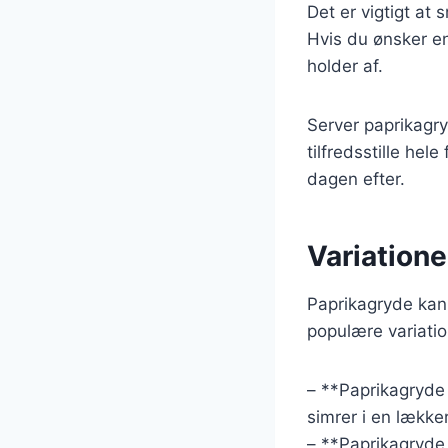
Det er vigtigt at
Hvis du ønsker en
holder af.
Server paprikagry
tilfredsstille hel
dagen efter.
Variatione
Paprikagryde kan 
populære variatio
– **Paprikagryde 
simrer i en lække
– **Paprikagryde