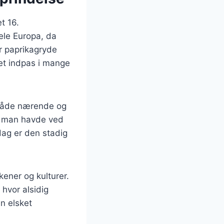
t 16.
hele Europa, da
r paprikagryde
det indpas i mange
 både nærende og
r, man havde ved
dag er den stadig
kener og kulturer.
 hvor alsidig
n elsket