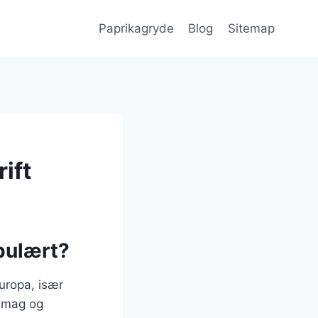
Paprikagryde
Blog
Sitemap
ift
pulært?
Europa, især
 smag og