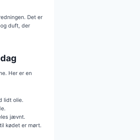
eredningen. Det er
og duft, der
ddag
me. Her er en
lidt olie.
de.
eles jævnt.
til kødet er mørt.