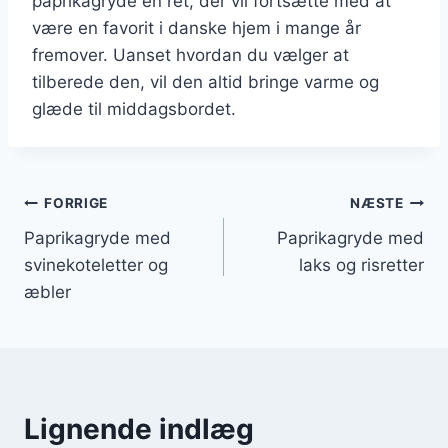
paprikagryde en ret, der vil fortsætte med at
være en favorit i danske hjem i mange år
fremover. Uanset hvordan du vælger at
tilberede den, vil den altid bringe varme og
glæde til middagsbordet.
Indlægsnavigation
FORRIGE
NÆSTE
Paprikagryde med
Paprikagryde med
svinekoteletter og
laks og risretter
æbler
Lignende indlæg