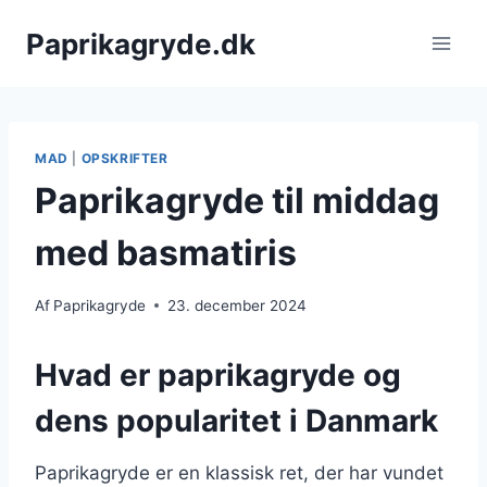
Fortsæt
Paprikagryde.dk
til
indhold
MAD
|
OPSKRIFTER
Paprikagryde til middag
med basmatiris
Af
Paprikagryde
23. december 2024
Hvad er paprikagryde og
dens popularitet i Danmark
Paprikagryde er en klassisk ret, der har vundet