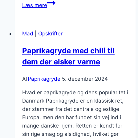
Paprikagryde
Læs mere
med
tomater
og
Mad
|
Opskrifter
krydderier
til
Paprikagryde med chili til
smagsoplevelse
dem der elsker varme
Af
Paprikagryde
5. december 2024
Hvad er paprikagryde og dens popularitet i
Danmark Paprikagryde er en klassisk ret,
der stammer fra det centrale og østlige
Europa, men den har fundet sin vej ind i
mange danske hjem. Retten er kendt for
sin rige smag og alsidighed, hvilket gør