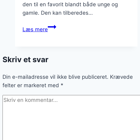
den til en favorit blandt både unge og
gamle. Den kan tilberedes…
Paprikagryde
Læs mere
med
chili
til
Skriv et svar
dem
der
Din e-mailadresse vil ikke blive publiceret.
elsker
Krævede
felter er markeret med
varme
*