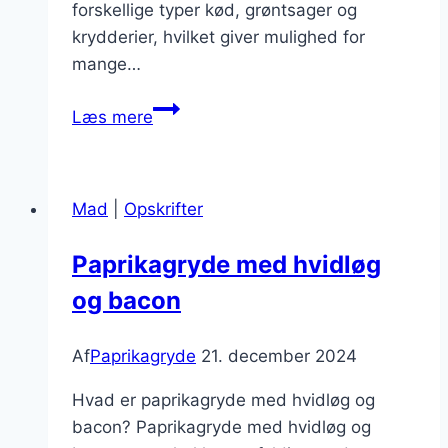
forskellige typer kød, grøntsager og
krydderier, hvilket giver mulighed for
mange…
Paprikagryde
Læs mere
og
persille
til
Mad
|
Opskrifter
middag
Paprikagryde med hvidløg
og bacon
Af
Paprikagryde
21. december 2024
Hvad er paprikagryde med hvidløg og
bacon? Paprikagryde med hvidløg og