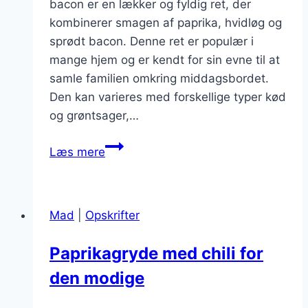
bacon er en lækker og fyldig ret, der
kombinerer smagen af paprika, hvidløg og
sprødt bacon. Denne ret er populær i
mange hjem og er kendt for sin evne til at
samle familien omkring middagsbordet.
Den kan varieres med forskellige typer kød
og grøntsager,…
Paprikagryde
Læs mere
med
hvidløg
og
Mad
|
Opskrifter
bacon
Paprikagryde med chili for
den modige