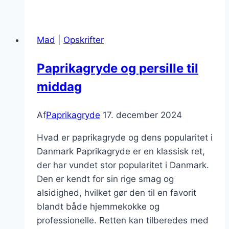
med
flødeskum
til
Mad
|
Opskrifter
familieaften
Paprikagryde og persille til
middag
Af
Paprikagryde
17. december 2024
Hvad er paprikagryde og dens popularitet i
Danmark Paprikagryde er en klassisk ret,
der har vundet stor popularitet i Danmark.
Den er kendt for sin rige smag og
alsidighed, hvilket gør den til en favorit
blandt både hjemmekokke og
professionelle. Retten kan tilberedes med