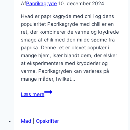
Af
Paprikagryde
10. december 2024
Hvad er paprikagryde med chili og dens
popularitet Paprikagryde med chili er en
ret, der kombinerer de varme og krydrede
smage af chili med den milde sødme fra
paprika. Denne ret er blevet populær i
mange hjem, især blandt dem, der elsker
at eksperimentere med krydderier og
varme. Paprikagryden kan varieres på
mange måder, hvilket…
Paprikagryde
Læs mere
med
chili
for
Mad
|
Opskrifter
den