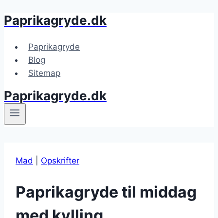
Paprikagryde.dk
Fortsæt
til
indhold
Paprikagryde
Blog
Sitemap
Paprikagryde.dk
Mad
|
Opskrifter
Paprikagryde til middag
med kylling