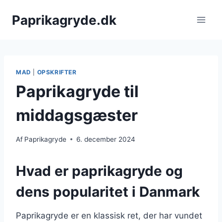
Fortsæt
Paprikagryde.dk
til
indhold
MAD
|
OPSKRIFTER
Paprikagryde til
middagsgæster
Af
Paprikagryde
6. december 2024
Hvad er paprikagryde og
dens popularitet i Danmark
Paprikagryde er en klassisk ret, der har vundet